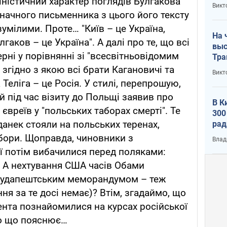
іністичний характер поглядів Булгакова
кри
Викт
лог
значного письменника з цього його тексту
умілими. Проте… "Київ – це Україна,
На 
лгаков – це Україна". А далі про те, що всі
выс
рні у порівнянні зі "всесвітньовідомим
Тра
, згідно з якою всі брати Кагановичі та
Викт
 Теліга – це Росія. У стилі, перепрошую,
 під час візиту до Польщі заявив про
В К
вреїв у "польських таборах смерті". Те
300
анек стояли на польських теренах,
рад
воп
абори. Щоправда, чиновники з
Влад
ії потім вибачилися перед поляками:
 А нехтування США часів Обами
 Будапештським меморандумом – теж
ня за те досі немає)? Втім, згадаймо, що
нта познайомилися на курсах російської
ато що пояснює…