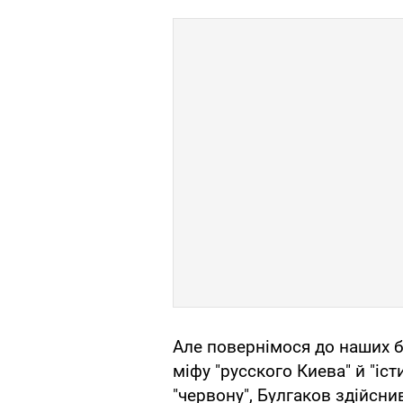
Але повернімося до наших ба
міфу "русского Киева" й "іст
"червону", Булгаков здійснив 