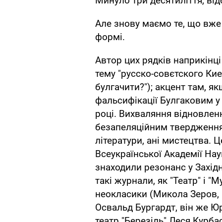
Минуло три десятиліття, від
Але знову маємо те, що вже
формі.
Автор цих рядків наприкінц
тему "русско-совєтского Киев
булгачити?"); акцент там, я
фальсифікації Булгаковим у 
році. Вихваляння відновле
безапеляційним твердженням,
літератури, ані мистецтва. Ц
Всеукраїнської Академії На
знаходили резонанс у Західн
такі журнали, як "Театр" і "
неокласики (Микола Зеров,
Освальд Бургардт, він же Ю
театр "Березіль" Леся Курба