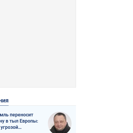
ения
мль переносит
ну в тыл Европы:
 угрозой