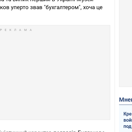
ков уперто звав "бухгалтером", хоча це
Мн
Кре
вой
под