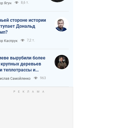
тическая
8,6 т.
ор Ягун
истика
чьей стороне истории
тупает Дональд
мп?
7,2 т.
ор Каспрук
иеве вырубили более
 крупных деревьев
и теплотрассы и
реки Генплану
963
ислав Самойленко