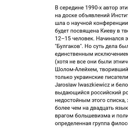
В середине 1990-х автор эт
на доске объявлений Инсти
шла о научной конференции,
будет посвящена Киеву в тв
12–15 человек. Начинался э
"Булгаков". Но суть дела был
единственным исключением 
(хотя не все они были этни
Шолом-Алейхем, творивший 
только украинские писатели
Jarosław Iwaszkiewicz и бел
выдающийся российский ро
недостойным этого списка,
более чем на двадцать язы
врагом большевизма и поли
определенная группа филос