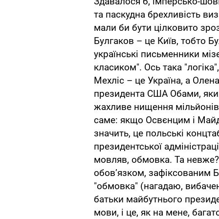
Здавалося б, імперсько-шов
та паскудна брехливість ви
мали би бути цілковито зроз
Булгаков – це Київ, тобто Бу
українські письменники мізе
класиком". Ось така "логіка"
Мехліс – це Україна, а Олена
президента США Обами, який
жахливе нищення мільйонів є
саме: якщо Освєнцим і Майд
значить, це польські концт
президентської адміністрац
мовляв, обмовка. Та невже?
обов’язком, зафіксованим
"обмовка" (нагадаю, вибачен
батьки майбутнього президе
мови, і це, як на мене, баг