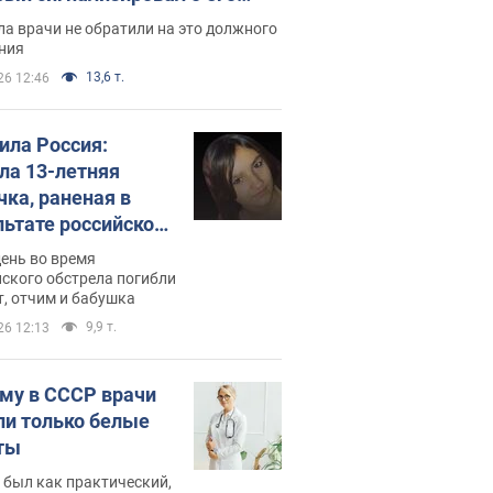
ессивном" раке
а врачи не обратили на это должного
ния
13,6 т.
26 12:46
била Россия:
ла 13-летняя
чка, раненая в
льтате российской
и на Сумскую
день во время
сть. Фото
ского обстрела погибли
т, отчим и бабушка
9,9 т.
26 12:13
му в СССР врачи
ли только белые
ты
 был как практический,