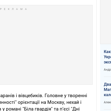
Как
Укр
экс
неф
Андр
Два
Маг
кал
ранів і вівцебиків. Головне у творенні
инності" орієнтації на Москву, нехай і
Алек
у романі "Біла гвардія" та п’єсі "Дні