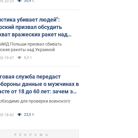
30,9 т.
26 20:20
истика убивает людей":
рский призвал обсудить
хват вражеских ракет над
иной
 МИД Польши призвал сбивать
йские ракеты над Украиной
6,3 т.
26 19:47
говая служба передаст
бороны данные о мужчинах в
сте от 18 до 60 лет: зачем это
о
еобходимо для проверки воинского
23,5 т.
26 18:42