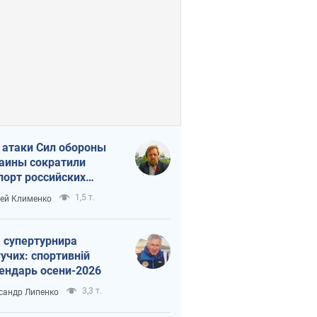
 атаки Сил обороны
аины сократили
порт российских
тепродуктов
1,5 т.
ей Клименко
 супертурнира
учих: спортивній
ендарь осени-2026
3,3 т.
сандр Липенко