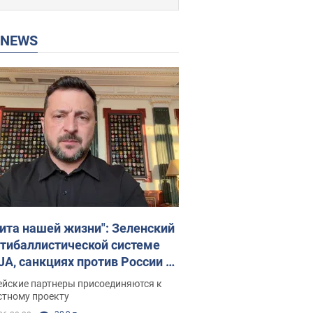
P NEWS
ита нашей жизни": Зеленский
нтибаллистической системе
JA, санкциях против России и
ержке аграриев. Видео
ейские партнеры присоединяются к
стному проекту