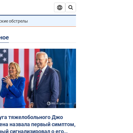
ские обстрелы
ное
уга тяжелобольного Джо
ена назвала первый симптом,
рый сигнализировал о его