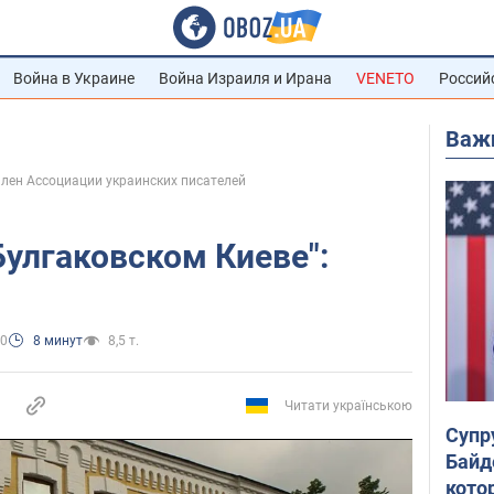
Война в Украине
Война Израиля и Ирана
VENETO
Россий
Важ
член Ассоциации украинских писателей
Булгаковском Киеве":
30
8 минут
8,5 т.
Читати українською
Супр
Байд
кото