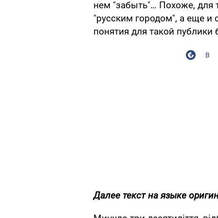
нем "забыть"… Похоже, для 
"русским городом", а еще и 
понятия для такой публики 
В
Далее текст на языке ориги