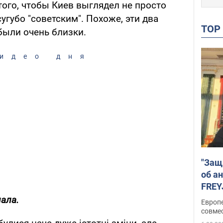
того, чтобы Киев выглядел не просто
сугубо "советским". Похоже, эти два
TO
были очень близки.
идео дня
"Защ
об а
FREY
подд
нала.
Европ
совме