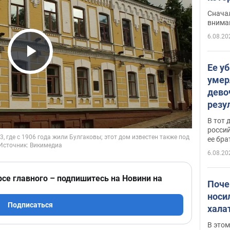
"агр
Сначал
внима
6.08.20
Play Video
Ее у
умер
дево
резу
атак
В тот 
обла
россий
ее бра
6.08.20
рсе главного – подпишитесь на Новини на
Поче
носи
Подписаться
хала
В этом