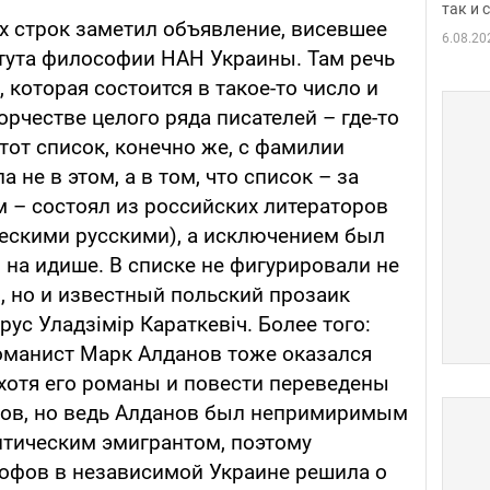
так и
их строк заметил объявление, висевшее
6.08.20
тута философии НАН Украины. Там речь
 которая состоится в такое-то число и
орчестве целого ряда писателей – где-то
тот список, конечно же, с фамилии
а не в этом, а в том, что список – за
– состоял из российских литераторов
ческими русскими), а исключением был
на идише. В списке не фигурировали не
, но и известный польский прозаик
орус Уладзімір Караткевіч. Более того:
манист Марк Алданов тоже оказался
 хотя его романы и повести переведены
ков, но ведь Алданов был непримиримым
тическим эмигрантом, поэтому
офов в независимой Украине решила о