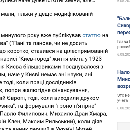
булися наче дуже істотні зміни, але…
6.08.20
 мали, тільки у дещо модифікованій
"Бал
Сико
пере
і минулого року вже публікував
статтю
на
Укра
Глава
а" ("Пані та панове, чи не досить
росси
кщо коротко, ставився на цілеспрямованій
6.08.20
нарисі "Киев-город" життя міста у 1923
ння Києва більшовиками поєднувалося з
Нало
 наче у Києві немає ані науки, ані
Мино
е тоді, коли праці дослідників
возра
ук, попри жалюгідне фінансування,
нужн
Это н
ій Європі, тоді, коли виходили друком
учета
Музика", та формували "гроно п’ятірне"
6.08.20
 Павло Филипович, Михайло Драй-Хмара,
рій Клен, Максим Рильський), коли діяв
са та виник перший в Україні Музей