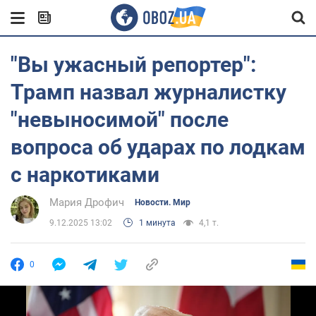
"Вы ужасный репортер":
Трамп назвал журналистку
"невыносимой" после
вопроса об ударах по лодкам
с наркотиками
Мария Дрофич
Новости. Мир
9.12.2025 13:02
1 минута
4,1 т.
0