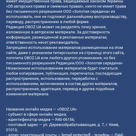
имеет имущественные права, защищаемые законом Украины
«Об авторских правах и смежных правах», никто не имеет права
без письменного разрешения ООО «Золотая середина» их
использовать, они не подлежат дальнейшему воспроизводству,
переводу, распространению в любой форме.
Редакция OBOZ.UA может не разделять точку зрения,
изложенную в авторском материале. За достоверность
информации, размещенной в рекламных материалах,
ответственность несет рекламодатель.
Запрещено использование материалов размещенных на этом
сайте, даже с указанием гиперссылки на страницу этого сайта,
логотипа OBOZ.UA или любого другого упоминания, но без
письменного разрешения Редакции/ООО «Золотая середина»
Незаконным использованием материалов будет считаться:
любое копирование, публикация, перепечатка, последующее
распространение, использование, переработка с
использованием, включением в состав других материалов,
распространение, адаптация, перевод и другие подобные
изменения материала.
Название онлайн медиа — «OBOZ.UA»
- субъект в сфере онлайн медиа;
- идентификатор медиа — R40-06156;
- почтовый адрес — ул. Деревообрабатывающая, д. 7, г. Киев,
01013;
- адрес электронной почты —
[email protected]
; - телефон — (044)