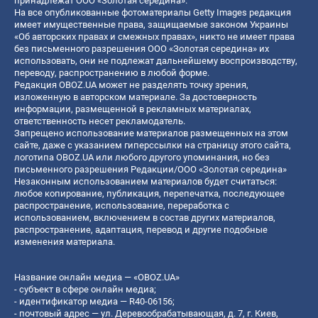
принадлежат ООО «Золотая середина».
На все опубликованные фотоматериалы Getty Images редакция
имеет имущественные права, защищаемые законом Украины
«Об авторских правах и смежных правах», никто не имеет права
без письменного разрешения ООО «Золотая середина» их
использовать, они не подлежат дальнейшему воспроизводству,
переводу, распространению в любой форме.
Редакция OBOZ.UA может не разделять точку зрения,
изложенную в авторском материале. За достоверность
информации, размещенной в рекламных материалах,
ответственность несет рекламодатель.
Запрещено использование материалов размещенных на этом
сайте, даже с указанием гиперссылки на страницу этого сайта,
логотипа OBOZ.UA или любого другого упоминания, но без
письменного разрешения Редакции/ООО «Золотая середина»
Незаконным использованием материалов будет считаться:
любое копирование, публикация, перепечатка, последующее
распространение, использование, переработка с
использованием, включением в состав других материалов,
распространение, адаптация, перевод и другие подобные
изменения материала.
Название онлайн медиа — «OBOZ.UA»
- субъект в сфере онлайн медиа;
- идентификатор медиа — R40-06156;
- почтовый адрес — ул. Деревообрабатывающая, д. 7, г. Киев,