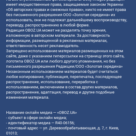
имеет имущественные права, защищаемые законом Украины
«Об авторских правах и смежных правах», никто не имеет права
без письменного разрешения ООО «Золотая середина» их
использовать, они не подлежат дальнейшему воспроизводству,
переводу, распространению в любой форме.
Редакция OBOZ.UA может не разделять точку зрения,
изложенную в авторском материале. За достоверность
информации, размещенной в рекламных материалах,
ответственность несет рекламодатель.
Запрещено использование материалов размещенных на этом
сайте, даже с указанием гиперссылки на страницу этого сайта,
логотипа OBOZ.UA или любого другого упоминания, но без
письменного разрешения Редакции/ООО «Золотая середина»
Незаконным использованием материалов будет считаться:
любое копирование, публикация, перепечатка, последующее
распространение, использование, переработка с
использованием, включением в состав других материалов,
распространение, адаптация, перевод и другие подобные
изменения материала.
Название онлайн медиа — «OBOZ.UA»
- субъект в сфере онлайн медиа;
- идентификатор медиа — R40-06156;
- почтовый адрес — ул. Деревообрабатывающая, д. 7, г. Киев,
01013;