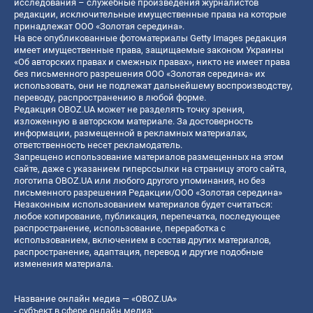
исследования – служебные произведения журналистов
редакции, исключительные имущественные права на которые
принадлежат ООО «Золотая середина».
На все опубликованные фотоматериалы Getty Images редакция
имеет имущественные права, защищаемые законом Украины
«Об авторских правах и смежных правах», никто не имеет права
без письменного разрешения ООО «Золотая середина» их
использовать, они не подлежат дальнейшему воспроизводству,
переводу, распространению в любой форме.
Редакция OBOZ.UA может не разделять точку зрения,
изложенную в авторском материале. За достоверность
информации, размещенной в рекламных материалах,
ответственность несет рекламодатель.
Запрещено использование материалов размещенных на этом
сайте, даже с указанием гиперссылки на страницу этого сайта,
логотипа OBOZ.UA или любого другого упоминания, но без
письменного разрешения Редакции/ООО «Золотая середина»
Незаконным использованием материалов будет считаться:
любое копирование, публикация, перепечатка, последующее
распространение, использование, переработка с
использованием, включением в состав других материалов,
распространение, адаптация, перевод и другие подобные
изменения материала.
Название онлайн медиа — «OBOZ.UA»
- субъект в сфере онлайн медиа;