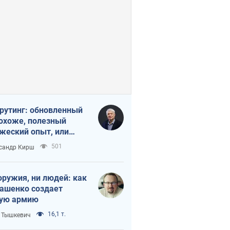
рутинг: обновленный
похоже, полезный
жеский опыт, или
лектика
501
сандр Кирш
бовательной трусости
оружия, ни людей: как
ашенко создает
ую армию
16,1 т.
 Тышкевич