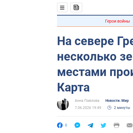
Герои войны
На севере Г
несколько з
местами про
Карта
Анна Павлова
Новости. Мир
7.06.2026 19:49
2 минуты
0