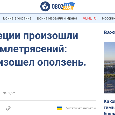
Война в Украине
Война Израиля и Ирана
VENETO
Россий
Важ
реции произошли
емлетрясений:
изошел оползень.
2,5 т.
Како
гимн
Читати українською
боял