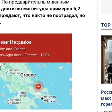
. По предварительным данным,
 достигло магнитуды примерно 5,2
ерждают, что никто не пострадал, но
.
TO
Росс
масс
горе
есть
Для те