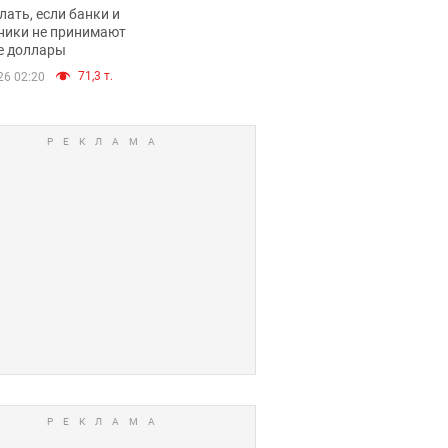
имают ли
лать, если банки и
нники и банки
ники не принимают
е доллары
е купюры
71,3 т.
26 02:20