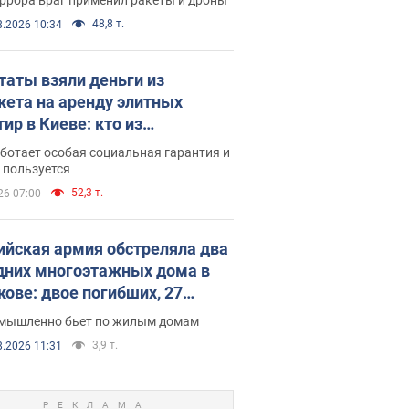
48,8 т.
8.2026 10:34
таты взяли деньги из
ета на аренду элитных
ир в Киеве: кто из
аментариев просил средства
ботает особая социальная гарантия и
е поселился
 пользуется
52,3 т.
26 07:00
ийская армия обстреляла два
дних многоэтажных дома в
кове: двое погибших, 27
радавших
умышленно бьет по жилым домам
3,9 т.
8.2026 11:31