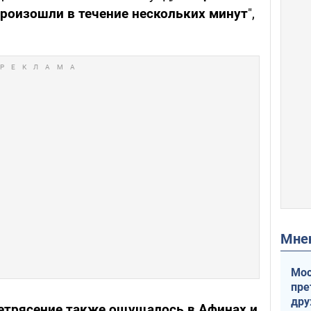
роизошли в течение нескольких минут
",
Мн
Мос
пре
др
етрясение также ощущалось в Афинах и