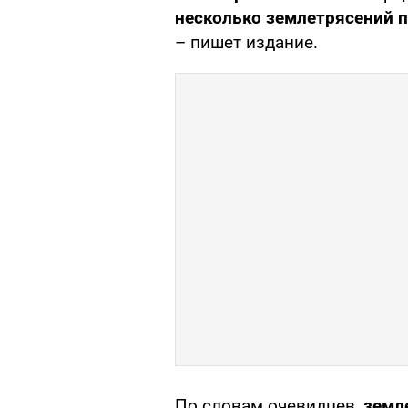
несколько землетрясений п
– пишет издание.
По словам очевидцев,
земл