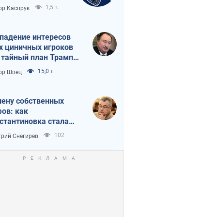
вращается в
1,5 т.
ор Каспрук
исимость России
Китая
падение интересов
х циничных игроков
 тайный план Трампа
утина?
15,0 т.
ор Швец
лену собственных
ов: как
стантиновка стала
вной идеологической
102
рий Снегирев
ушкой для российских
упантов