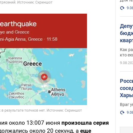
9.0
Депу
бюдж
кварт
парл
Как ра
и гд
кто ею
9.08.20
Росс
сосе
Харь
пост
Враг 
9.0
Эвия около 13:007 июня
произошла серия
должались около 20 секунд, а
еще