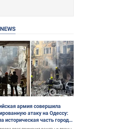
P NEWS
ийская армия совершила
ированную атаку на Одессу:
ла историческая часть города,
 пострадавшие. Фото и видео
ррора враг применил ракеты и дроны