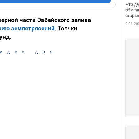
прин
Что де
обме
обмен
стары
таки
верной части Эвбейского залива
9.08.20
рию землетрясений
. Толчки
кунд
.
идео дня