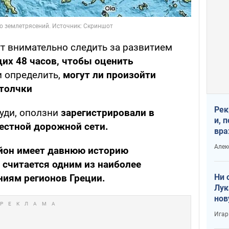
ут внимательно следить за развитием
их 48 часов, чтобы оценить
 определить,
могут ли произойти
толчки
Рек
уди, оползни
зарегистрировали в
и, 
естной дорожной сети.
вра
Диа
Алек
йон имеет давнюю историю
тре
 считается одним из наиболее
Ни 
иям регионов Греции.
Лук
нов
Игар