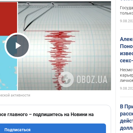
этом
Госуд
только
9.08.20
Алек
Поно
изве
Play Video
секс
как 
Несмо
карьер
лично
9.08.20
В Пр
расс
рсе главного – подпишитесь на Новини на
дейс
долл
Подписаться