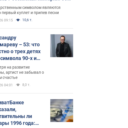
 не рассказывают в школе
арственным символом являются
 первый куплет и припев песни
10,6 т.
26 09:15
сандру
мареву – 53: что
стно о трех детях
-символа 90-х и
они выглядят
тря на развитие
ы, артист не забывал о
м счастье
8,0 т.
26 04:01
иватБанке
казали,
твительны ли
ары 1996 года: