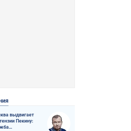
ения
ква выдвигает
тензии Пекину:
ужба