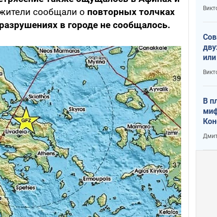
пре
Викт
 жители сообщали о
повторных толчках
зав
от 
 разрушениях в городе не сообщалось.
Сов
дву
или
и П
Викт
В п
миф
Кон
гла
Дмит
лов
окк