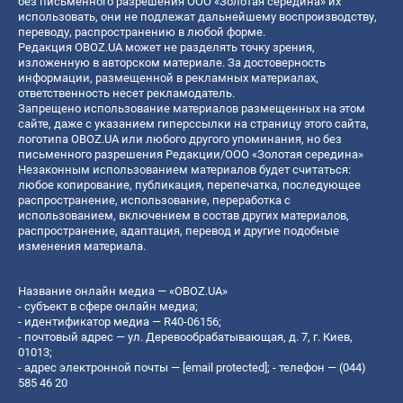
без письменного разрешения ООО «Золотая середина» их
использовать, они не подлежат дальнейшему воспроизводству,
переводу, распространению в любой форме.
Редакция OBOZ.UA может не разделять точку зрения,
изложенную в авторском материале. За достоверность
информации, размещенной в рекламных материалах,
ответственность несет рекламодатель.
Запрещено использование материалов размещенных на этом
сайте, даже с указанием гиперссылки на страницу этого сайта,
логотипа OBOZ.UA или любого другого упоминания, но без
письменного разрешения Редакции/ООО «Золотая середина»
Незаконным использованием материалов будет считаться:
любое копирование, публикация, перепечатка, последующее
распространение, использование, переработка с
использованием, включением в состав других материалов,
распространение, адаптация, перевод и другие подобные
изменения материала.
Название онлайн медиа — «OBOZ.UA»
- субъект в сфере онлайн медиа;
- идентификатор медиа — R40-06156;
- почтовый адрес — ул. Деревообрабатывающая, д. 7, г. Киев,
01013;
- адрес электронной почты —
[email protected]
; - телефон — (044)
585 46 20