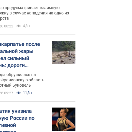
ор предусматривает взаимную
жку в случае нападения на одно из
арств
4,8 т.
26 00:22
икарпатье после
альной жары
ел сильный
нь: дороги
ратились в реки.
ода обрушилась на
о
-Франковскую область
ортный Буковель
11,3 т.
26 09:27
атия унизила
ную России по
тивной