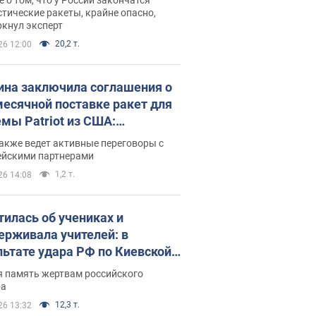
тические ракеты, крайне опасно,
ркнул эксперт
20,2 т.
26 12:00
ина заключила соглашения о
есячной поставке ракет для
емы Patriot из США:
нский раскрыл подробности
акже ведет активные переговоры с
ейскими партнерами
1,2 т.
26 14:08
тилась об учениках и
ерживала учителей: в
льтате удара РФ по Киевской
сти погибли директор
я память жертвам российского
ского лицея, её муж и внук
ра
12,3 т.
26 13:32