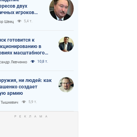
ересов двух
ичных игроков
 тайный план
5,4 т.
ор Швец
мпа и Путина?
ск готовится к
кционированию в
овиях масштабного
нного кризиса
10,8 т.
сандр Левченко
оружия, ни людей: как
ашенко создает
ую армию
5,9 т.
 Тышкевич