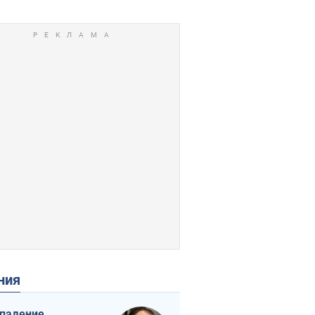
ения
падение