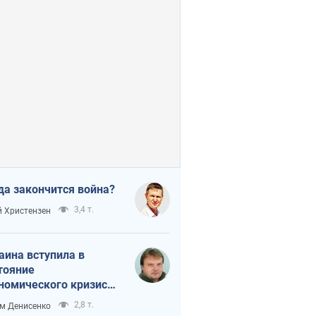
да закончится война?
3,4 т.
 Христензен
аина вступила в
тояние
номического кризиса.
ь ли свет в конце
2,8 т.
м Денисенко
неля?