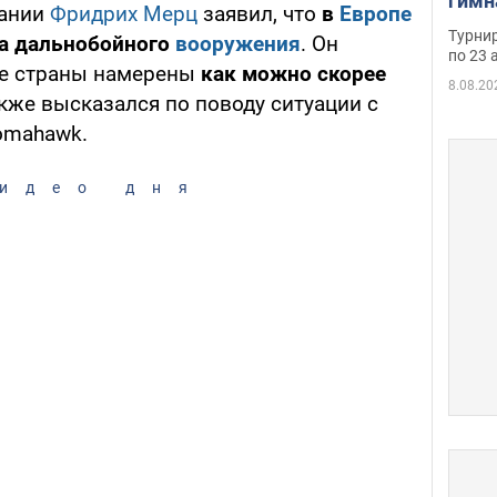
гимн
мании
Фридрих Мерц
заявил, что
в
Европе
офиц
Турнир
а дальнобойного
вооружения
. Он
на ч
по 23 
ие страны намерены
как можно скорее
осно
8.08.20
также высказался по поводу ситуации с
omahawk.
идео дня