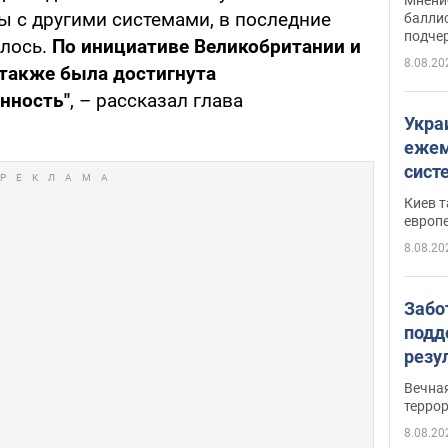
 с другими системами, в последние
баллис
подче
алось.
По инициативе Великобритании и
8.08.20
 также была достигнута
нность"
, – рассказал глава
Укра
ежем
сист
Зеле
Киев т
европ
8.08.20
Забо
подд
резу
обла
Вечна
киев
терро
8.08.20