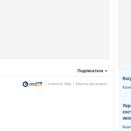
Подписаться
Ког
Новости. Мир
Европа как можно...
Юрий
Укр
сос
эко
Ест
Вади
тун