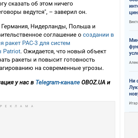
гу сказать об этом ничего
инт
говоры ведутся", – заверил он.
цин
или
Викт
Тра
 Германия, Нидерланды, Польша и
ительственное соглашение о
создании в
Мин
я ракет PAC-3 для систем
фун
Patriot
. Ожидается, что новый объект
усл
ать ракеты и повысит готовность
вое
Алек
агированию на современные угрозы.
Ни 
ация у нас в
Telegram-канале
OBOZ.UA и
Лук
нов
Игар