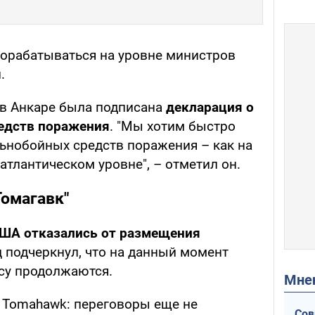
прорабатываться на уровне министров
.
 в Анкаре была подписана
декларация о
едств поражения
. "Мы хотим быстро
льнобойных средств поражения – как на
сатлантическом уровне", – отметил он.
Томагавк"
ША отказались от размещения
ц подчеркнул, что на данный момент
су продолжаются.
Мн
я Tomahawk: переговоры еще не
Сов