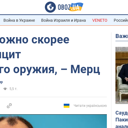
Война в Украине
Война Израиля и Ирана
VENETO
Россий
Важ
можно скорее
ицит
го оружия, – Мерц
ир
5,5 т.
Читати українською
Сауд
Паки
анал