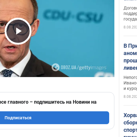
Догов
поддер
госуд
8.08.20
Play Video
В Пр
аном
прош
ливе
прев
Непог
Виде
Ивано
и кур
8.08.20
рсе главного – подпишитесь на Новини на
Хорв
Подписаться
сбор
спор