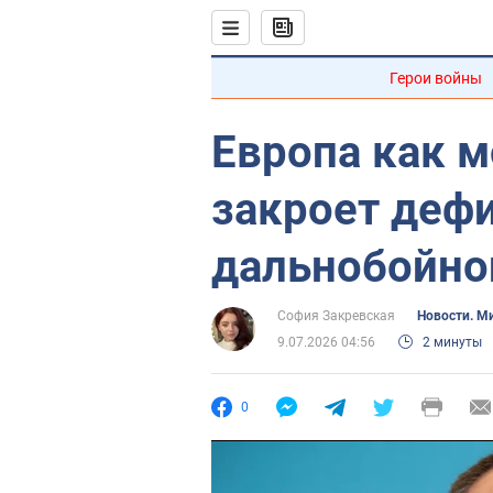
Герои войны
Европа как 
закроет деф
дальнобойно
София Закревская
Новости. М
9.07.2026 04:56
2 минуты
0