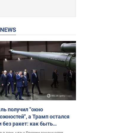
P NEWS
ль получил "окно
ожностей", а Трамп остался
и без ракет: как быть
ине? Интервью с Мельником
 о том, что у России закончатся