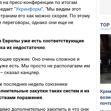
я на пресс-конференции по итогам
едает "
Укринформ
". "Мы видим этот
траним его как можно скорее. По этому
е переговоры, однако они еще не
TO
н Европы уже есть соответствующие
ка их недостаточно
.
ующее оружие. Оно очень сложное и
с уже есть. Мы просто не располагаем им
 – сказал канцлер.
ие последних недель союзники
лнительные закупки таких систем и их
Крем
возм
дствами поражения
.
почт
одимо дополнительно закупить и что они
Укра
Мнение