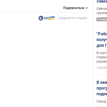
Лима
крит
Подписаться
Сейчас
удал
групп
Безробіття в Україні...
Спецп
"Раб
полу
для 
докл
В част
новы
главн
украи
7.08.20
В ок
прог
подн
виде
Город,