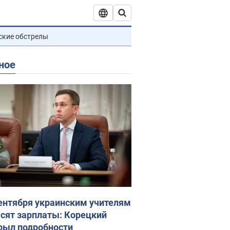
ские обстрелы
ное
сентября украинским учителям
сят зарплаты: Корецкий
рыл подробности