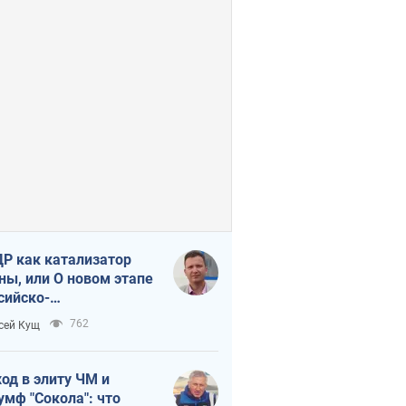
Р как катализатор
ны, или О новом этапе
сийско-
ерокорейского союза
762
сей Кущ
од в элиту ЧМ и
умф "Сокола": что