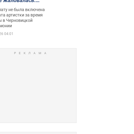
е жаловалась:
ько получала
лату не была включена
ца
та артистки за время
ы в Черновицкой
монии
26 04:01