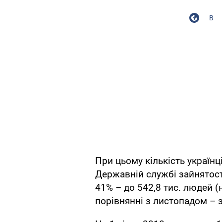
В
При цьому кількість українц
Державній службі зайнятост
41% – до 542,8 тис. людей (н
порівнянні з листопадом – 