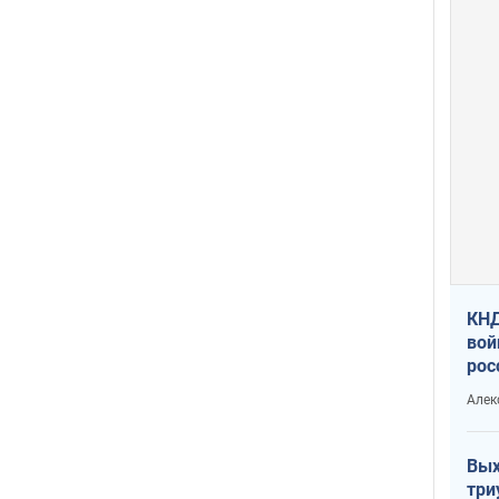
КНД
вой
рос
сев
Алек
Вых
три