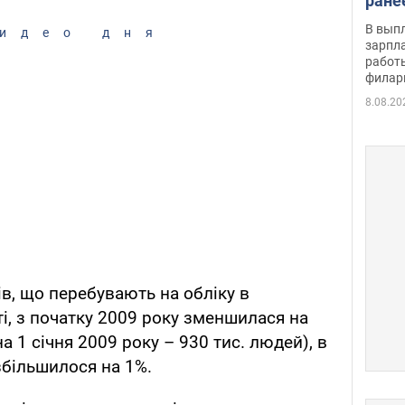
ране
скол
В вып
идео дня
певи
зарпла
работ
филар
8.08.20
ів, що перебувають на обліку в
і, з початку 2009 року зменшилася на
а 1 січня 2009 року – 930 тис. людей), в
збільшилося на 1%.