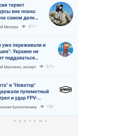
сия теряет
урсы вне плана:
 на самом деле
тует темп войны
4,1 т.
ей Мисюра
 уже переживали и
шее": Украине не
ит поддаваться
аянию из-за
5,7 т.
ей Марченко, эксперт
етного террора
рта" и "Новатор"
ержали пулеметный
трел и удар FPV-
на, сохранив жизнь
153
инская Бронетехника
церу ВСУ