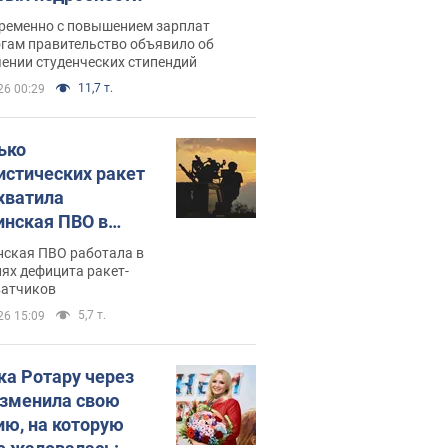
ременно с повышением зарплат
огам правительство объявило об
ении студенческих стипендий
11,7 т.
26 00:29
ько
истических ракет
хватила
инская ПВО в
: в Минобороны
нская ПВО работала в
али цифру
ях дефицита ракет-
ватчиков
5,7 т.
26 15:09
ка Ротару через
изменила свою
ию, на которую