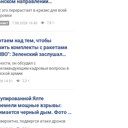
нском направлении
ический дискомфорт: как это
 это перерастает в кризис для всей
ось
ировки
7,8 т.
роект
7.08.2026 16:40
отаем над тем, чтобы
чить комплекты с ракетами
ПВО": Зеленский заслушал
ад Драпатого и объявил о
ности, он обсудил с
х мерах
окомандующим кадровые вопросы в
нской армии
2,3 т.
26 14:51
купированной Ялте
ремели мощные взрывы:
имается черный дым. Фото и
о
 вероятно, подвергся атаке дронов