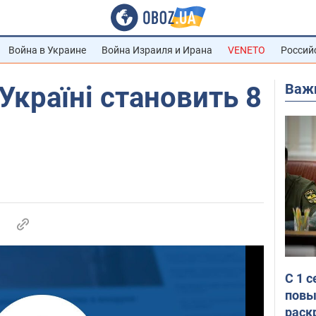
Война в Украине
Война Израиля и Ирана
VENETO
Россий
Важ
Україні становить 8
С 1 
повы
раск