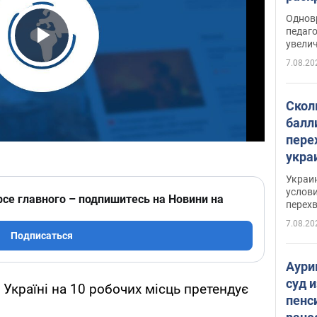
Однов
педаг
увелич
Play Video
7.08.20
Скол
балл
пере
укра
июле
Украи
назв
услови
рсе главного – подпишитесь на Новини на
перех
7.08.20
Подписаться
Аури
суд 
Україні на 10 робочих місць претендує
пенс