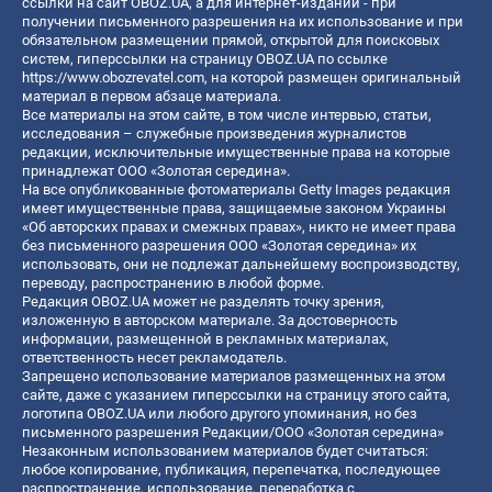
ссылки на сайт OBOZ.UA, а для интернет-изданий - при
получении письменного разрешения на их использование и при
обязательном размещении прямой, открытой для поисковых
систем, гиперссылки на страницу OBOZ.UA по ссылке
https://www.obozrevatel.com
, на которой размещен оригинальный
материал в первом абзаце материала.
Все материалы на этом сайте, в том числе интервью, статьи,
исследования – служебные произведения журналистов
редакции, исключительные имущественные права на которые
принадлежат ООО «Золотая середина».
На все опубликованные фотоматериалы Getty Images редакция
имеет имущественные права, защищаемые законом Украины
«Об авторских правах и смежных правах», никто не имеет права
без письменного разрешения ООО «Золотая середина» их
использовать, они не подлежат дальнейшему воспроизводству,
переводу, распространению в любой форме.
Редакция OBOZ.UA может не разделять точку зрения,
изложенную в авторском материале. За достоверность
информации, размещенной в рекламных материалах,
ответственность несет рекламодатель.
Запрещено использование материалов размещенных на этом
сайте, даже с указанием гиперссылки на страницу этого сайта,
логотипа OBOZ.UA или любого другого упоминания, но без
письменного разрешения Редакции/ООО «Золотая середина»
Незаконным использованием материалов будет считаться:
любое копирование, публикация, перепечатка, последующее
распространение, использование, переработка с