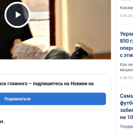
Каким
6.08.20
Play Video
Укра
850 
опер
с эт
Как не
мошен
6.08.20
рсе главного – подпишитесь на Новини на
Самы
Подписаться
футб
заби
на 1
и.
Виде
Поеди