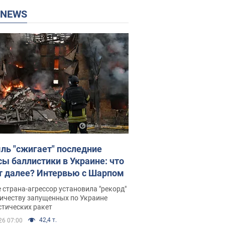
P NEWS
ль "сжигает" последние
сы баллистики в Украине: что
т далее? Интервью с Шарпом
 страна-агрессор установила "рекорд"
личеству запущенных по Украине
стических ракет
42,4 т.
26 07:00