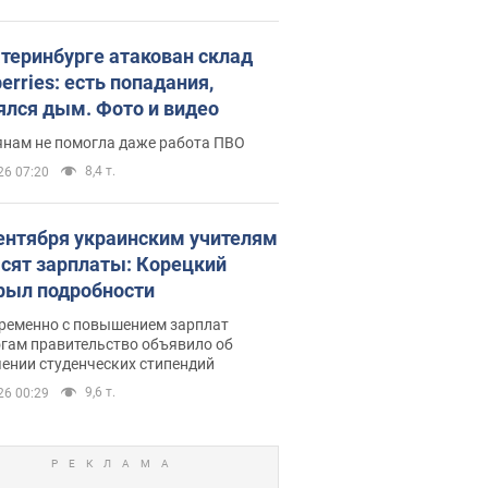
атеринбурге атакован склад
erries: есть попадания,
ялся дым. Фото и видео
янам не помогла даже работа ПВО
8,4 т.
26 07:20
сентября украинским учителям
сят зарплаты: Корецкий
рыл подробности
ременно с повышением зарплат
огам правительство объявило об
ении студенческих стипендий
9,6 т.
26 00:29