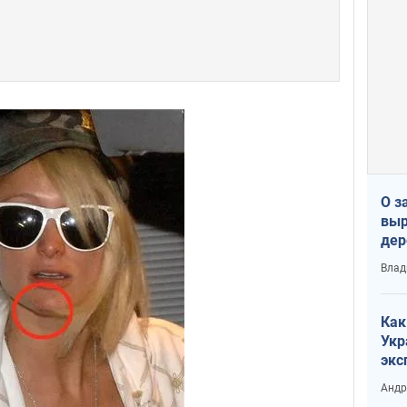
О з
выр
дер
что
Влад
Тер
Как
Укр
экс
неф
Андр