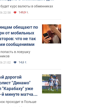
 будет курс валюты в обменниках
149,9 т.
26 22:58
инцам обещают по
грн от мобильных
аторов: что не так
ими сообщениями
 попасть в ловушку
ников
14,6 т.
26 21:02
й дорогой
олист "Динамо"
л "Карабаху" уже
0-й минуте матча.
о
нок проходит в Польше