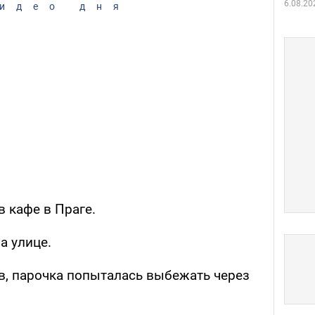
6.08.20
идео дня
в кафе в Праге.
а улице.
, парочка попыталась выбежать через