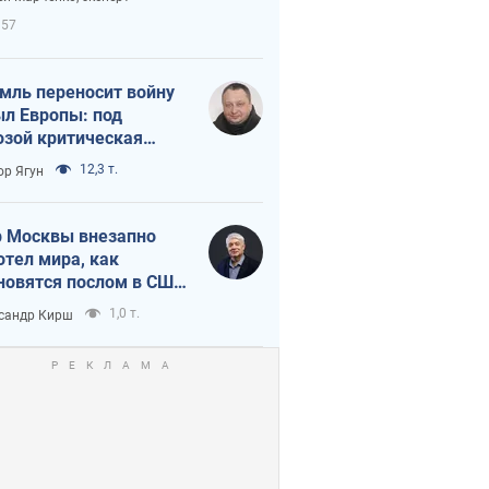
етного террора
957
мль переносит войну
ыл Европы: под
озой критическая
истика
12,3 т.
ор Ягун
 Москвы внезапно
отел мира, как
новятся послом в США
овые украинские топ-
1,0 т.
сандр Кирш
тинги