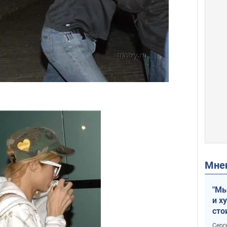
Мн
"Мы
и х
сто
отч
Серг