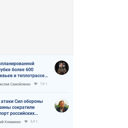
апланированной
убке более 600
евьев и теплотрассе:
 происходит на
1,6 т.
ислав Самойленко
емках в Киеве
 атаки Сил обороны
аины сократили
порт российских
тепродуктов
3,4 т.
ей Клименко