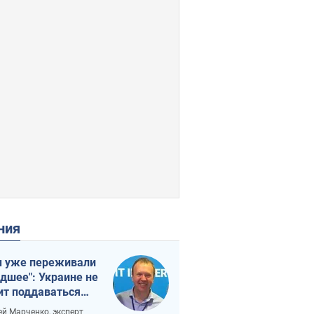
ения
 уже переживали
удшее": Украине не
ит поддаваться
аянию из-за
ей Марченко, эксперт