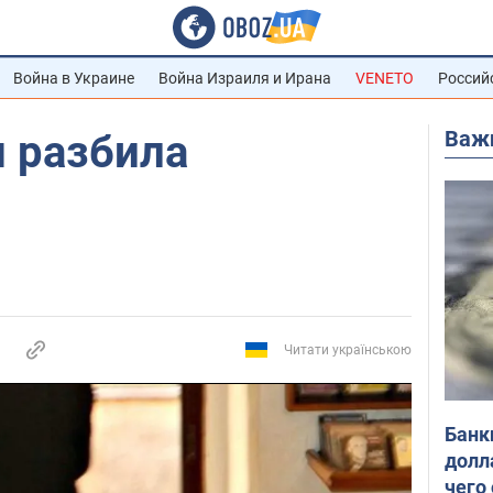
Война в Украине
Война Израиля и Ирана
VENETO
Россий
Важ
н разбила
Читати українською
Банк
долл
чего