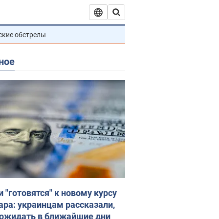
ские обстрелы
ное
и "готовятся" к новому курсу
ара: украинцам рассказали,
 ожидать в ближайшие дни