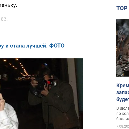
пеньку.
TO
ее.
ру и стала лучшей. ФОТО
Крем
запа
буде
В июле
по ко
балли
7.08.20