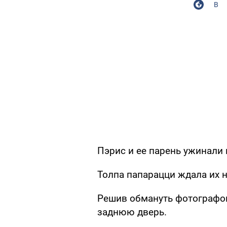
В
Пэрис и ее парень ужинали 
Толпа папарацци ждала их н
Решив обмануть фотографов
заднюю дверь.