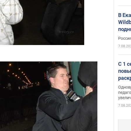
В Ек
Wildb
подн
Росси
7.08.20
С 1 
повы
раск
Однов
педаг
увелич
7.08.20