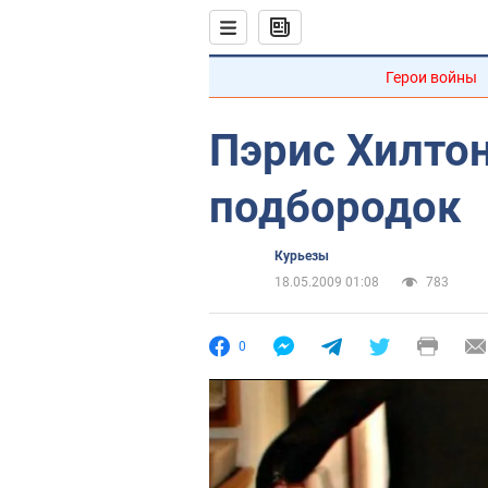
Герои войны
Пэрис Хилто
подбородок
Курьезы
18.05.2009 01:08
783
0