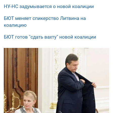
НУ-НС задумывается о новой коалиции
БЮТ меняет спикерство Литвина на
коалицию
БЮТ готов "сдать вахту" новой коалиции