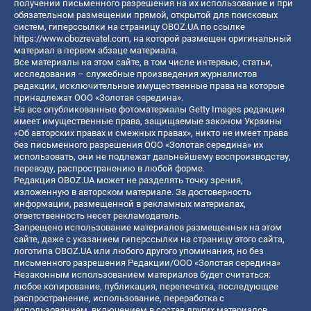
получении письменного разрешения на их использование и при
обязательном размещении прямой, открытой для поисковых
систем, гиперссылки на страницу OBOZ.UA по ссылке
https://www.obozrevatel.com
, на которой размещен оригинальный
материал в первом абзаце материала.
Все материалы на этом сайте, в том числе интервью, статьи,
исследования – служебные произведения журналистов
редакции, исключительные имущественные права на которые
принадлежат ООО «Золотая середина».
На все опубликованные фотоматериалы Getty Images редакция
имеет имущественные права, защищаемые законом Украины
«Об авторских правах и смежных правах», никто не имеет права
без письменного разрешения ООО «Золотая середина» их
использовать, они не подлежат дальнейшему воспроизводству,
переводу, распространению в любой форме.
Редакция OBOZ.UA может не разделять точку зрения,
изложенную в авторском материале. За достоверность
информации, размещенной в рекламных материалах,
ответственность несет рекламодатель.
Запрещено использование материалов размещенных на этом
сайте, даже с указанием гиперссылки на страницу этого сайта,
логотипа OBOZ.UA или любого другого упоминания, но без
письменного разрешения Редакции/ООО «Золотая середина»
Незаконным использованием материалов будет считаться:
любое копирование, публикация, перепечатка, последующее
распространение, использование, переработка с
использованием, включением в состав других материалов,