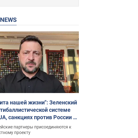
P NEWS
ита нашей жизни": Зеленский
нтибаллистической системе
JA, санкциях против России и
ержке аграриев. Видео
ейские партнеры присоединяются к
стному проекту