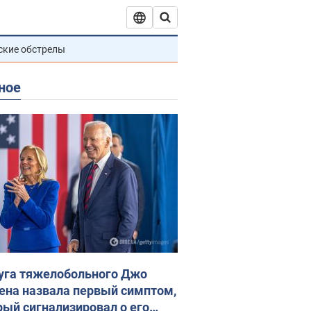
ские обстрелы
ное
уга тяжелобольного Джо
ена назвала первый симптом,
рый сигнализировал о его