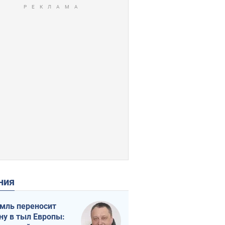
ения
мль переносит
ну в тыл Европы: