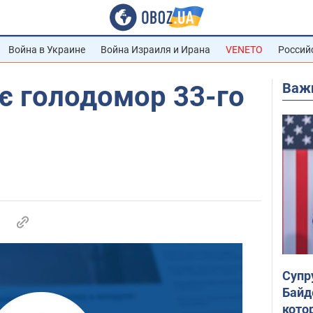
Война в Украине
Война Израиля и Ирана
VENETO
Россий
Важ
ає голодомор 33-го
Супр
Байд
кото