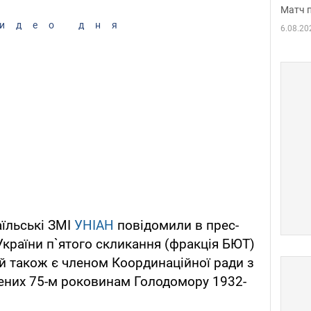
Матч 
идео дня
6.08.20
аїльські ЗМІ
УНІАН
повідомили в прес-
України п`ятого скликання (фракція БЮТ)
й також є членом Координаційної ради з
чених 75-м роковинам Голодомору 1932-