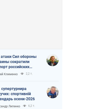
 атаки Сил обороны
аины сократили
порт российских
тепродуктов
2,2 т.
ей Клименко
 супертурнира
учих: спортивній
ендарь осени-2026
6,2 т.
сандр Липенко