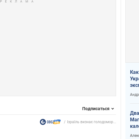
Как
Укр
экс
неф
Андр
Подписаться
Два
Маг
Ізраїль визнає голодомор...
кал
Алек