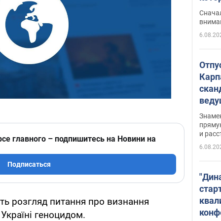
"агр
Сначал
внима
6.08.20
Отпу
Карп
скан
вед
несп
Знаме
захе
пряму
и расс
рсе главного – подпишитесь на Новини на
6.08.20
Подписаться
"Дин
стар
квал
ють розгляд питання про визнання
конф
 Україні геноцидом.