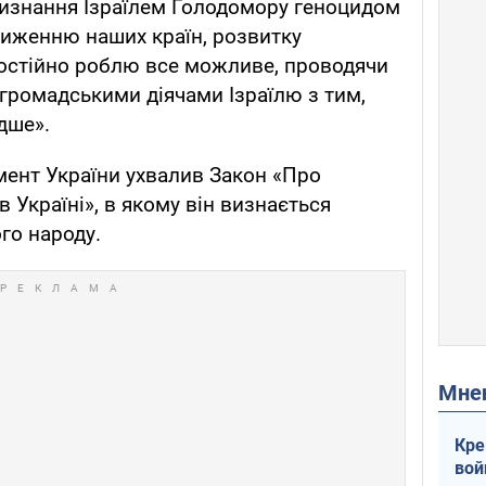
изнання Ізраїлем Голодомору геноцидом
иженню наших країн, розвитку
 постійно роблю все можливе, проводячи
громадськими діячами Ізраїлю з тим,
дше».
мент України ухвалив Закон «Про
 Україні», в якому він визнається
го народу.
Мн
Кре
вой