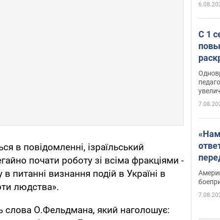
6.08.20
С 1 
повы
раск
Однов
педаг
увелич
7.08.20
«Нам
отве
ься в повідомленні, ізраїльський
пере
гайно почати роботу зі всіма фракціями -
Patri
в питанні визнання подій в Україні в
Амери
боепр
оти людства».
7.08.20
ь слова О.Фельдмана, який наголошує: