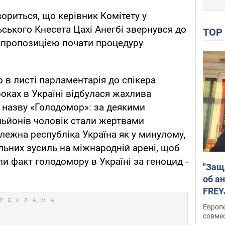
ориться, що керівник Комітету у
ьського Кнесета Цахі Анегбі звернувся до
TO
з пропозицією почати процедуру
 в листі парламентарія до спікера
оках в Україні відбулася жахлива
м назву «Голодомор»: за деякими
ільйонів чоловік стали жертвами
лежна республіка Україна як у минулому,
льних зусиль на міжнародній арені, щоб
и факт голодомору в Україні за геноцид -
"Защ
об а
FREY
подд
Европ
совме