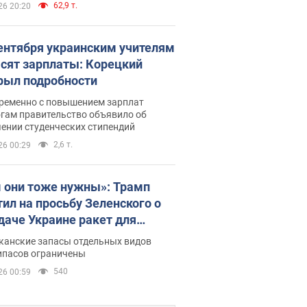
62,9 т.
26 20:20
сентября украинским учителям
сят зарплаты: Корецкий
рыл подробности
ременно с повышением зарплат
огам правительство объявило об
ении студенческих стипендий
2,6 т.
26 00:29
 они тоже нужны»: Трамп
тил на просьбу Зеленского о
даче Украине ракет для
ot
канские запасы отдельных видов
ипасов ограничены
540
26 00:59