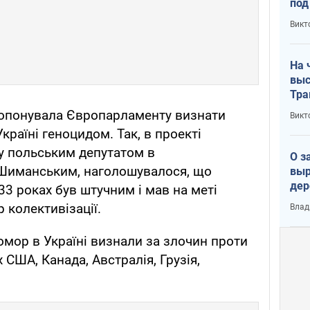
под
кри
Викт
лог
На 
выс
Тра
пропонувала Європарламенту визнати
Викт
країні геноцидом. Так, в проекті
у польським депутатом в
О з
Шиманським, наголошувалося, що
выр
дер
33 роках був штучним і мав на меті
что
 колективізації.
Влад
Тер
омор в Україні визнали за злочин проти
 США, Канада, Австралія, Грузія,