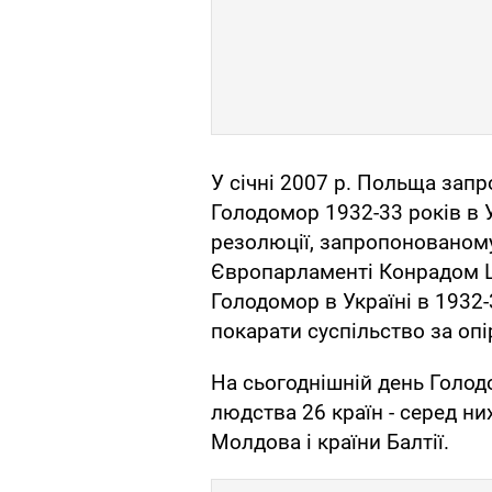
У січні 2007 р. Польща за
Голодомор 1932-33 років в У
резолюції, запропонованом
Європарламенті Конрадом 
Голодомор в Україні в 1932-
покарати суспільство за опір
На сьогоднішній день Голод
людства 26 країн - серед них
Молдова і країни Балтії.