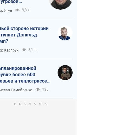
 угрозой
тическая
9,8 т.
ор Ягун
истика
чьей стороне истории
тупает Дональд
мп?
8,1 т.
ор Каспрук
апланированной
убке более 600
евьев и теплотрассе:
 происходит на
135
ислав Самойленко
емках в Киеве