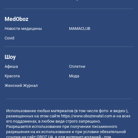
MedOboz
Новости медицины
MAMACLUB
Covid
Шоу
Афиша
Сплетни
Красота
Мода
Женский Журнал
Использование любых материалов (в том числе фото- и видео-),
размещенных на этом сайте
https://www.obozrevatel.com
и на всех
его поддоменах, в любом виде строго запрещено.
Разрешается использование при получении письменного
разрешения на их использование и при условии обязательной
ссылки на сайт OBOZ.UA, а для интернет-изданий - при