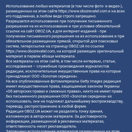
Использование любых материалов (в том числе фото- и видео-),
размещенных на этом сайте
https://www.obozrevatel.com
и на всех
его поддоменах, в любом виде строго запрещено.
Разрешается использование при получении письменного
разрешения на их использование и при условии обязательной
ссылки на сайт OBOZ.UA, а для интернет-изданий - при
получении письменного разрешения на их использование и при
обязательном размещении прямой, открытой для поисковых
систем, гиперссылки на страницу OBOZ.UA по ссылке
https://www.obozrevatel.com
, на которой размещен оригинальный
материал в первом абзаце материала.
Все материалы на этом сайте, в том числе интервью, статьи,
исследования – служебные произведения журналистов
редакции, исключительные имущественные права на которые
принадлежат ООО «Золотая середина».
На все опубликованные фотоматериалы Getty Images редакция
имеет имущественные права, защищаемые законом Украины
«Об авторских правах и смежных правах», никто не имеет права
без письменного разрешения ООО «Золотая середина» их
использовать, они не подлежат дальнейшему воспроизводству,
переводу, распространению в любой форме.
Редакция OBOZ.UA может не разделять точку зрения,
изложенную в авторском материале. За достоверность
информации, размещенной в рекламных материалах,
ответственность несет рекламодатель.
Запрещено использование материалов размещенных на этом