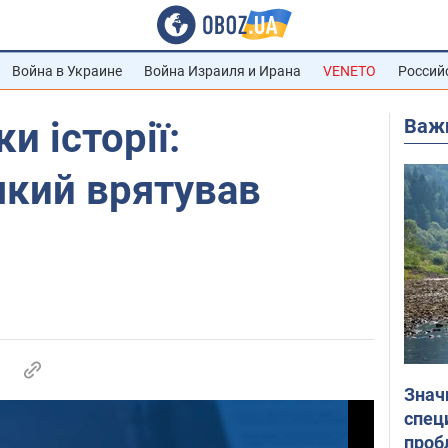
Война в Украине
Война Израиля и Ирана
VENETO
Россий
Важ
и історії:
 який врятував
Знач
спец
проб