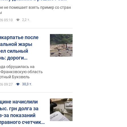
ицей
е не помешает взять пример со стран
ы
2,2 т.
26 05:10
икарпатье после
альной жары
ел сильный
нь: дороги
ратились в реки.
ода обрушилась на
о
-Франковскую область
ортный Буковель
30,3 т.
26 09:27
ине начислили
ыс. грн долга за
из-за показаний
правного счетчика: