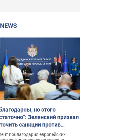
P NEWS
благодарны, но этого
статочно": Зеленский призвал
точить санкции против
ии
дент поблагодарил европейских
еров за финансовую поддержку