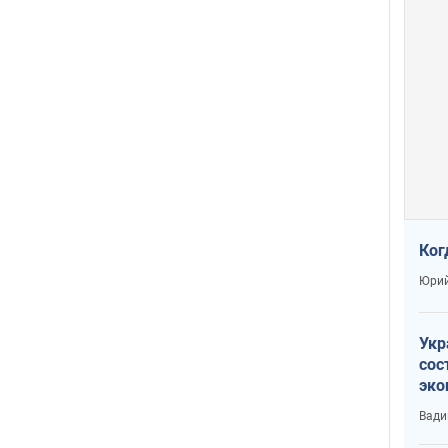
Ког
Юрий
Укр
сос
эко
Ест
Вади
тун