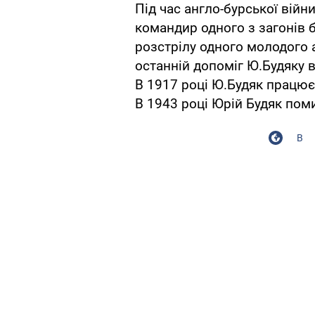
Під час англо-бурської війн
командир одного з загонів б
розстрілу одного молодого 
останній допоміг Ю.Будяку 
В 1917 році Ю.Будяк працює 
В 1943 році Юрій Будяк пом
В