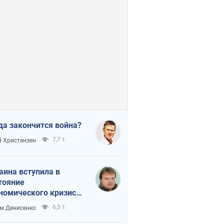
да закончится война?
7,7 т.
 Христензен
аина вступила в
тояние
номического кризиса.
ь ли свет в конце
6,5 т.
м Денисенко
неля?