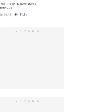
я вынес
ли платить долг из-за
иданное решение
исления
31,2 т.
26 14:43