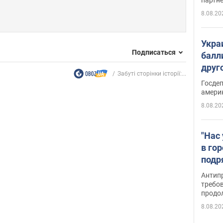
8.08.20
Укра
Подписаться
балл
друг
Забуті сторінки історії:...
США 
Госде
амери
8.08.20
"Нас
в го
подр
подд
Антип
виде
требо
продо
8.08.20