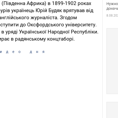
судь
и (Південна Африка) в 1899-1902 роках
Нужно 
неож
донач
урів українець Юрій Будяк врятував від
8.08.20
англійського журналіста. Згодом
вступити до Оксфордського університету.
в уряді Української Народної Республіки.
ирає в радянському концтаборі.
идео дня