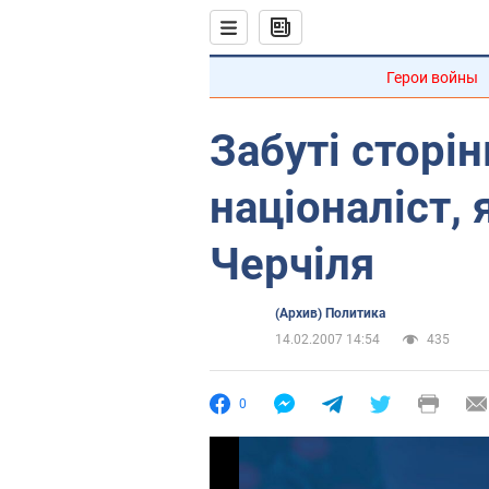
Герои войны
Забуті сторінк
націоналіст,
Черчіля
(Архив) Политика
14.02.2007 14:54
435
0