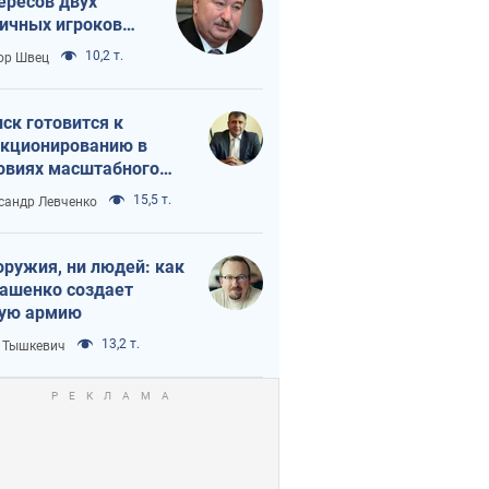
ересов двух
ичных игроков
 тайный план
10,2 т.
ор Швец
мпа и Путина?
ск готовится к
кционированию в
овиях масштабного
нного кризиса
15,5 т.
сандр Левченко
оружия, ни людей: как
ашенко создает
ую армию
13,2 т.
 Тышкевич