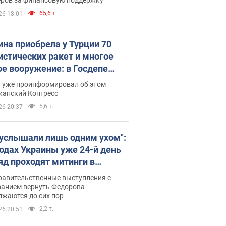
65,6 т.
26 18:01
ина приобрела у Турции 70
истических ракет и многое
ое вооружение: в Госдепе
обнародовали список
п уже проинформировал об этом
канский Конгресс
5,6 т.
26 20:37
 услышали лишь одним ухом":
родах Украины уже 24-й день
яд проходят митинги в
ержку Федорова. Фото и
равительственные выступления с
о
ванием вернуть Федорова
лжаются до сих пор
2,2 т.
26 20:51