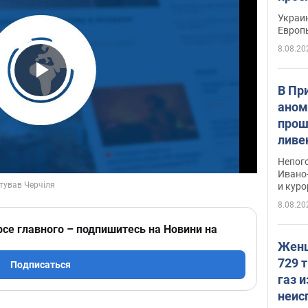
гран
Украин
Европ
8.08.20
Play Video
В Пр
аном
прош
ливе
прев
Непог
Виде
Ивано
и кур
8.08.20
рсе главного – подпишитесь на Новини на
Женщ
729 т
Подписаться
газ 
неис