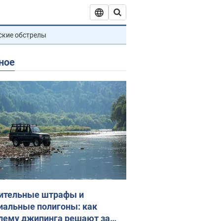
ские обстрелы
ное
ительные штрафы и
иальные полигоны: как
лему джипинга решают за