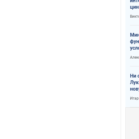
инт
цин
или
Викт
Тра
Мин
фун
усл
вое
Алек
Ни 
Лук
нов
Игар