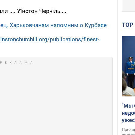
 .... Уїнстон Черчіль....
TO
ец. Харьковчанам напомним о Курбасе
nstonchurchill.org/publications/finest-
"Мы 
недо
ужес
Росс
Прези
партн