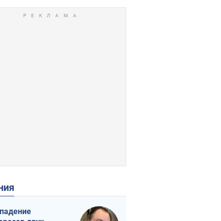
ения
падение