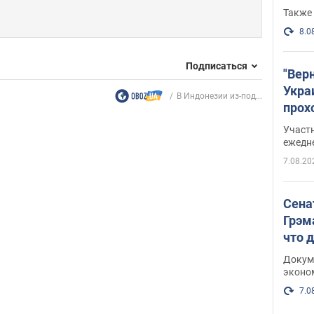
Также 
8.0
Подписаться
"Вер
Укра
В Индонезии из-под...
прох
плак
Участ
ежедн
7.08.20
Сена
Грэм
что 
Докум
эконо
7.0