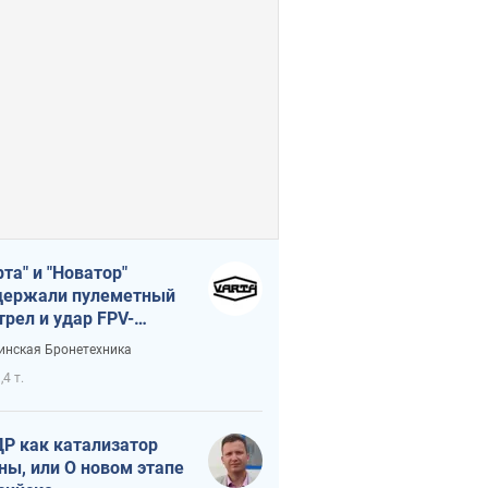
рта" и "Новатор"
ержали пулеметный
трел и удар FPV-
на, сохранив жизнь
инская Бронетехника
церу ВСУ
,4 т.
Р как катализатор
ны, или О новом этапе