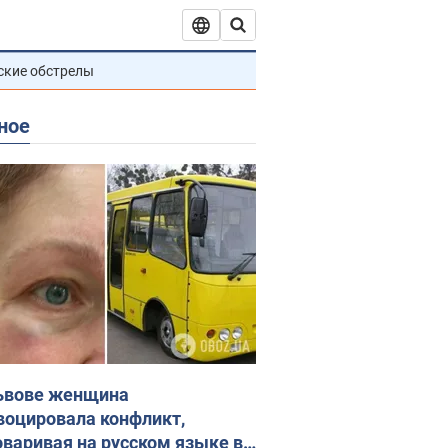
ские обстрелы
ное
ьвове женщина
воцировала конфликт,
оваривая на русском языке в