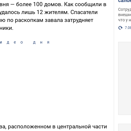
сало
вня — более 100 домов. Как сообщили в
оско
Сотру
удалось лишь 12 жителям. Спасатели
посл
внешн
ию по раскопкам завала затрудняет
что у 
разг
ники.
Фото
7.0
идео дня
ва, расположенном в центральной части