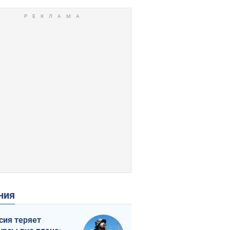
ения
сия теряет