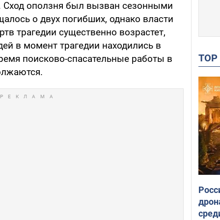
. Сход оползня был вызван сезонными
алось о двух погибших, однако власти
ртв трагедии существенно возрастет,
ей в момент трагедии находились в
TO
время поисково-спасательные работы в
олжаются.
Росс
дрон
сред