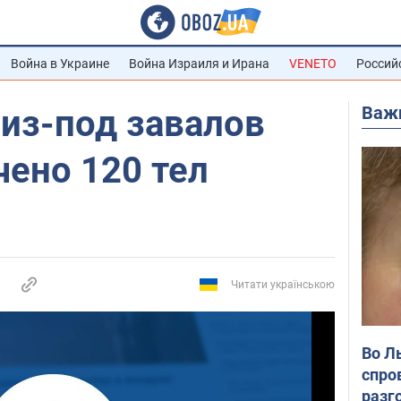
Война в Украине
Война Израиля и Ирана
VENETO
Россий
Важ
из-под завалов
ено 120 тел
Читати українською
Во Л
спро
разг