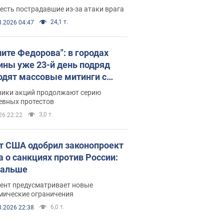
есть пострадавшие из-за атаки врага
24,1 т.
8.2026 04:47
ните Федорова": в городах
ины уже 23-й день подряд
одят массовые митинги с
атами. Фото и видео
ники акций продолжают серию
евных протестов
3,0 т.
26 22:22
т США одобрил законопроект
а о санкциях против России:
дальше
ент предусматривает новые
мические ограничения
6,0 т.
8.2026 22:38