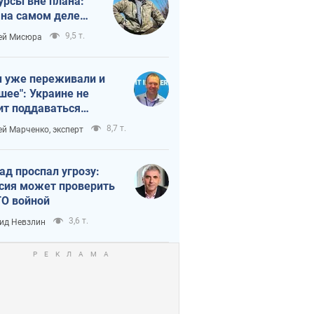
урсы вне плана:
 на самом деле
тует темп войны
9,5 т.
ей Мисюра
 уже переживали и
шее": Украине не
ит поддаваться
аянию из-за
8,7 т.
ей Марченко, эксперт
етного террора
ад проспал угрозу:
сия может проверить
О войной
3,6 т.
ид Невзлин