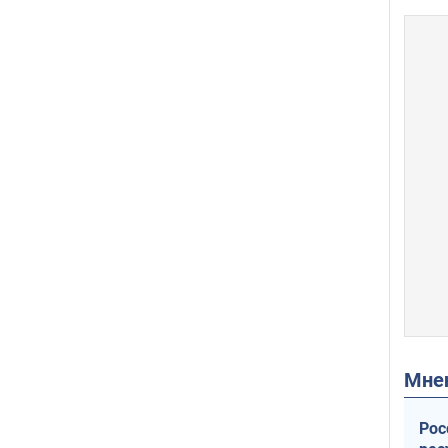
Мн
Рос