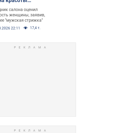
на красоты
рбил женщину
дник салона оценил
е химиотерапии,
ость женщины, заявив,
нее "мужская стрижка"
орелся скандал.
17,4 т.
8.2026 22:11