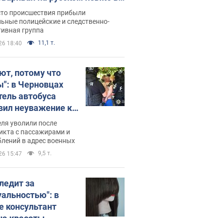
рутке: полиция составила
сто происшествия прибыли
нистративный протокол.
ьные полицейские и следственно-
тивная группа
о
11,1 т.
26 18:40
ют, потому что
ы": в Черновцах
тель автобуса
вил неуважение к
инским военным и
ля уволили после
тился за это.
икта с пассажирами и
лений в адрес военных
о
9,5 т.
26 15:47
следит за
уальностью": в
е консультант