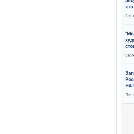
рес
кто
дик
Серг
"Мы
худ
сто
отч
Серг
рак
Зап
Рос
НАТ
Леон