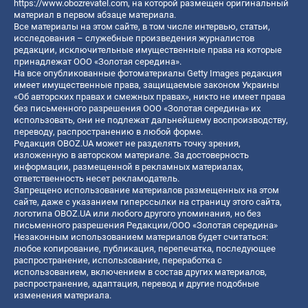
https://www.obozrevatel.com
, на которой размещен оригинальный
материал в первом абзаце материала.
Все материалы на этом сайте, в том числе интервью, статьи,
исследования – служебные произведения журналистов
редакции, исключительные имущественные права на которые
принадлежат ООО «Золотая середина».
На все опубликованные фотоматериалы Getty Images редакция
имеет имущественные права, защищаемые законом Украины
«Об авторских правах и смежных правах», никто не имеет права
без письменного разрешения ООО «Золотая середина» их
использовать, они не подлежат дальнейшему воспроизводству,
переводу, распространению в любой форме.
Редакция OBOZ.UA может не разделять точку зрения,
изложенную в авторском материале. За достоверность
информации, размещенной в рекламных материалах,
ответственность несет рекламодатель.
Запрещено использование материалов размещенных на этом
сайте, даже с указанием гиперссылки на страницу этого сайта,
логотипа OBOZ.UA или любого другого упоминания, но без
письменного разрешения Редакции/ООО «Золотая середина»
Незаконным использованием материалов будет считаться:
любое копирование, публикация, перепечатка, последующее
распространение, использование, переработка с
использованием, включением в состав других материалов,
распространение, адаптация, перевод и другие подобные
изменения материала.