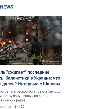
P NEWS
ль "сжигает" последние
сы баллистики в Украине: что
т далее? Интервью с Шарпом
 страна-агрессор установила "рекорд"
личеству запущенных по Украине
стических ракет
40,0 т.
26 07:00