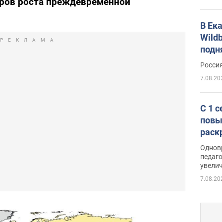
оров роста преждевременной
В Ек
Wildb
подн
Росси
7.08.20
С 1 
повы
раск
Однов
педаг
увелич
7.08.20