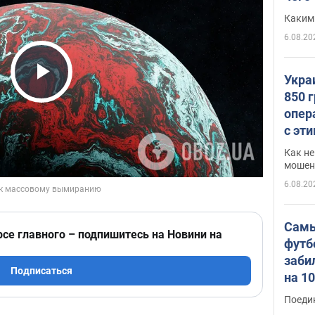
Каким
6.08.20
Укра
Play Video
850 
опер
с эт
Как не
мошен
6.08.20
Самы
рсе главного – подпишитесь на Новини на
футб
заби
Подписаться
на 1
Виде
Поеди