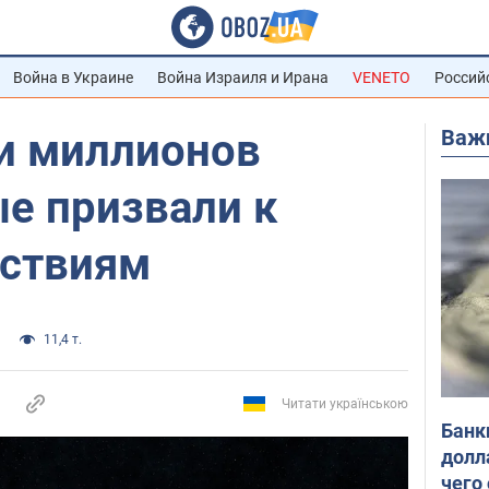
Война в Украине
Война Израиля и Ирана
VENETO
Россий
Важ
и миллионов
е призвали к
ствиям
11,4 т.
Читати українською
Банк
долл
чего