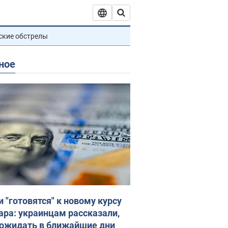
ские обстрелы
ное
и "готовятся" к новому курсу
ара: украинцам рассказали,
 ожидать в ближайшие дни