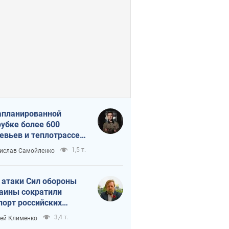
апланированной
убке более 600
евьев и теплотрассе:
 происходит на
1,5 т.
ислав Самойленко
емках в Киеве
 атаки Сил обороны
аины сократили
порт российских
тепродуктов
3,4 т.
ей Клименко