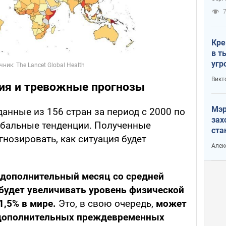
рак
Кре
в т
угр
лог
Викт
ия и тревожные прогнозы
Мэр
анные из 156 стран за период с 2000 по
зах
лобальные тенденции. Полученные
ста
нозировать, как ситуация будет
и н
Алек
рей
дополнительный месяц со средней
 будет увеличивать уровень физической
1,5% в мире.
Это, в свою очередь,
может
 дополнительных преждевременных