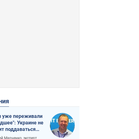
ения
 уже переживали
удшее": Украине не
ит поддаваться
аянию из-за
ей Марченко, эксперт