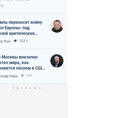
етного террора
732
мль переносит войну
ыл Европы: под
озой критическая
истика
12,2 т.
ор Ягун
 Москвы внезапно
отел мира, как
новятся послом в США
овые украинские топ-
744
сандр Кирш
тинги