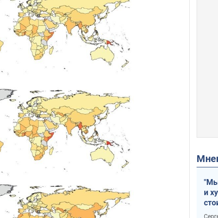
Мн
"Мы
и х
сто
отч
Серг