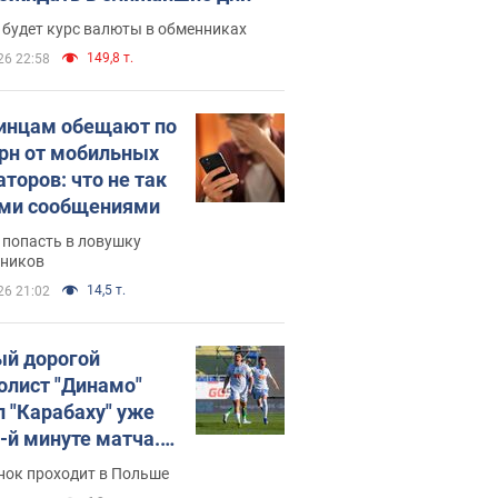
 будет курс валюты в обменниках
149,8 т.
26 22:58
инцам обещают по
грн от мобильных
аторов: что не так
ими сообщениями
 попасть в ловушку
ников
14,5 т.
26 21:02
й дорогой
олист "Динамо"
л "Карабаху" уже
0-й минуте матча.
о
нок проходит в Польше