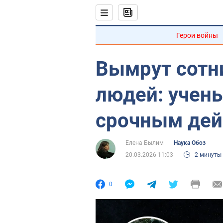
Герои войны
Вымрут сотн
людей: учены
срочным дей
Елена Былим
Наука Обоз
20.03.2026 11:03
2 минуты
0