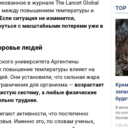
икованное в журнале The Lancet Global
TO
зь между повышением температуры и
Если ситуация не изменится,
нуться с масштабными потерями уже в
доровье людей
ского университета Аргентины
ак повышение температуры влияет на
ей. Они установили, что сильная жара
граничения для организма —
возрастает
Крем
запа
дистую систему, а любые физические
буде
льно труднее.
В июле
по ко
егают активности, что постепенно
балли
вья. Именно это, по словам ученых,
7.08.20