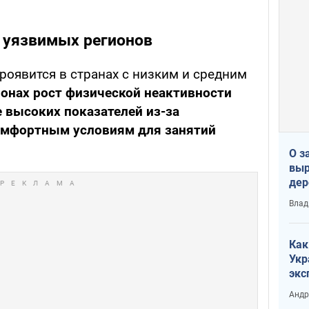
 уязвимых регионов
роявится в странах с низким и средним
ионах рост физической неактивности
 высоких показателей из-за
комфортным условиям для занятий
О з
выр
дер
что
Влад
Тер
Как
Укр
экс
неф
Андр