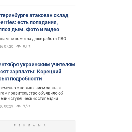
атеринбурге атакован склад
erries: есть попадания,
ялся дым. Фото и видео
янам не помогла даже работа ПВО
8,1 т.
26 07:20
сентября украинским учителям
сят зарплаты: Корецкий
рыл подробности
ременно с повышением зарплат
огам правительство объявило об
ении студенческих стипендий
9,5 т.
26 00:29