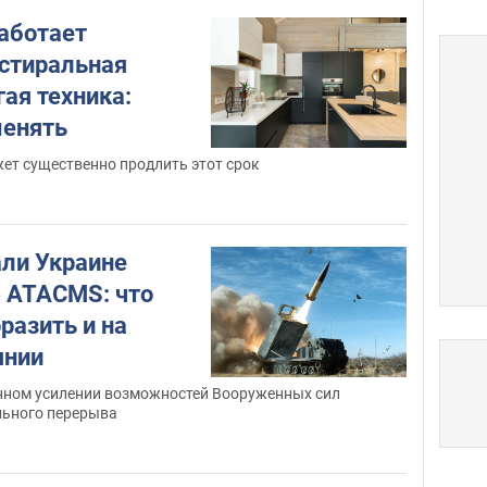
работает
 стиральная
ая техника:
менять
ет существенно продлить этот срок
ли Украине
 ATACMS: что
разить и на
янии
енном усилении возможностей Вооруженных сил
льного перерыва