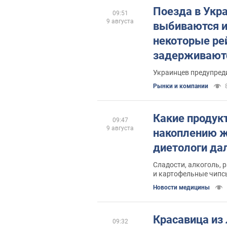
Поезда в Укр
09:51
9 августа
выбиваются и
некоторые ре
задерживаютс
часов
Украинцев предупред
Рынки и компании
Какие продук
09:47
9 августа
накоплению ж
диетологи да
Сладости, алкоголь,
и картофельные чипс
набору лишнего веса
Новости медицины
Красавица из 
09:32