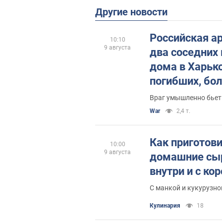
Другие новости
Российская а
10:10
9 августа
два соседних
дома в Харько
погибших, бол
пострадавши
Враг умышленно бье
War
2,4 т.
Как приготов
10:00
9 августа
домашние сыр
внутри и с ко
С манкой и кукурузно
Кулинария
18