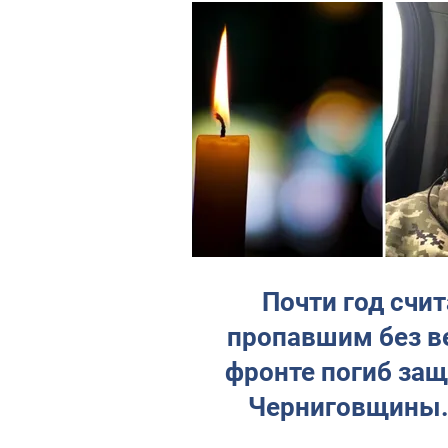
Почти год счи
пропавшим без ве
фронте погиб защитник с
Черниговщины.