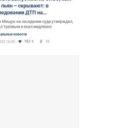
н пьян – скрывают: в
ледовании ДТП на
иговщине новый поворот
 Мищук на заседании суда утверждал,
л трезвым и ехал медленно
альные новости
19,1 т.
39
022 16:00