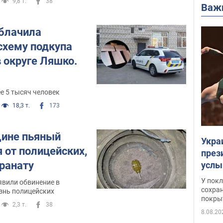
9,8 т.
38
Важ
блачила
хему подкупа
 округе Ляшко.
е 5 тысяч человек
18,3 т.
173
щине пьяный
Укра
я от полицейских,
през
гранату
услы
слож
У пок
вили обвинение в
кото
сохра
знь полицейских
покрыт
"зол
2,3 т.
38
8.08.20