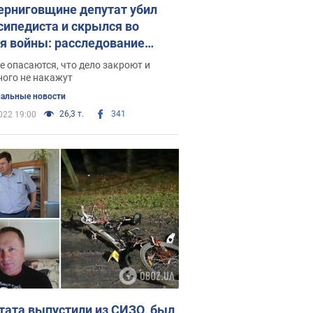
ерниговщине депутат убил
сипедиста и скрылся во
я войны: расследование
новили
 опасаются, что дело закроют и
ного не накажут
альные новости
26,3 т.
341
022 19:00
тата выпустили из СИЗО, был