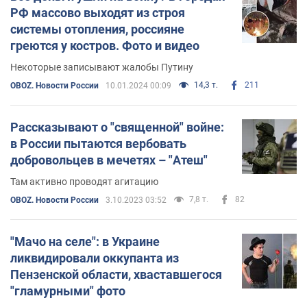
РФ массово выходят из строя
системы отопления, россияне
греются у костров. Фото и видео
Некоторые записывают жалобы Путину
14,3 т.
211
OBOZ. Новости России
10.01.2024 00:09
Рассказывают о "священной" войне:
в России пытаются вербовать
добровольцев в мечетях – "Атеш"
Там активно проводят агитацию
7,8 т.
82
OBOZ. Новости России
3.10.2023 03:52
"Мачо на селе": в Украине
ликвидировали оккупанта из
Пензенской области, хваставшегося
"гламурными" фото