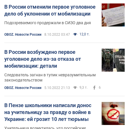
В России отменили первое уголовное
дело об уклонении от мобилизации
Подозреваемого продержали в СИЗО два дня
12,0 т.
OBOZ. Новости России
8.10.2022 03:47
В России возбуждено первое
уголовное дело из-за отказа от
мобилизации: детали
Следователь загнан в тупик невразумительным
законодательством
9,3 т.
6
OBOZ. Новости России
5.10.2022 21:13
В Пензе школьники написали донос
на учительницу за правду о войне в
Украине: ей грозит 10 лет тюрьмы
Учительница возмутилась, что российские