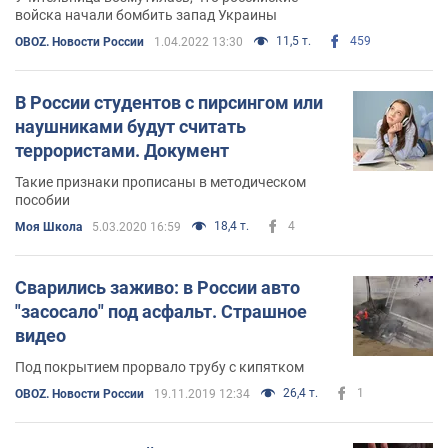
войска начали бомбить запад Украины
11,5 т.
459
OBOZ. Новости России
1.04.2022 13:30
В России студентов с пирсингом или
наушниками будут считать
террористами. Документ
Такие признаки прописаны в методическом
пособии
18,4 т.
4
Моя Школа
5.03.2020 16:59
Сварились заживо: в России авто
"засосало" под асфальт. Страшное
видео
Под покрытием прорвало трубу с кипятком
26,4 т.
1
OBOZ. Новости России
19.11.2019 12:34