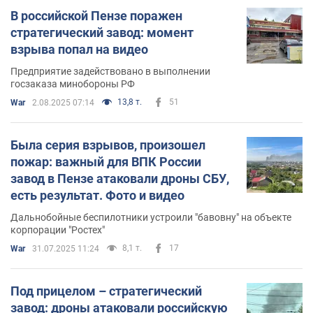
В российской Пензе поражен
стратегический завод: момент
взрыва попал на видео
Предприятие задействовано в выполнении
госзаказа минобороны РФ
13,8 т.
51
War
2.08.2025 07:14
Была серия взрывов, произошел
пожар: важный для ВПК России
завод в Пензе атаковали дроны СБУ,
есть результат. Фото и видео
Дальнобойные беспилотники устроили "бавовну" на объекте
корпорации "Ростех"
8,1 т.
17
War
31.07.2025 11:24
Под прицелом – стратегический
завод: дроны атаковали российскую