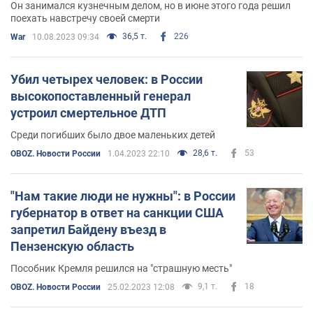
Он занимался кузнечным делом, но в июне этого года решил
поехать навстречу своей смерти
36,5 т.
226
War
10.08.2023 09:34
Убил четырех человек: в России
высокопоставленный генерал
устроил смертельное ДТП
Среди погибших было двое маленьких детей
28,6 т.
53
OBOZ. Новости России
1.04.2023 22:10
"Нам такие люди не нужны": в России
губернатор в ответ на санкции США
запретил Байдену въезд в
Пензенскую область
Пособник Кремля решился на "страшную месть"
9,1 т.
18
OBOZ. Новости России
25.02.2023 12:08