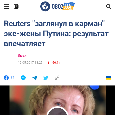
Reuters "заглянул в карман"
экс-жены Путина: результат
впечатляет
Люди
19.05.2017 13:25
66,4 т.
87