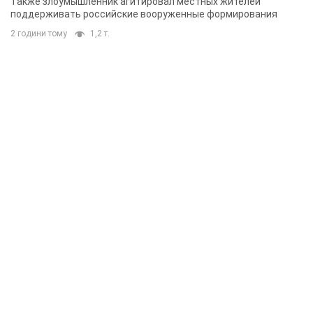
Также злоумышленник агитировал местных жителей
поддерживать российские вооруженные формирования
2 години тому
1,2 т.