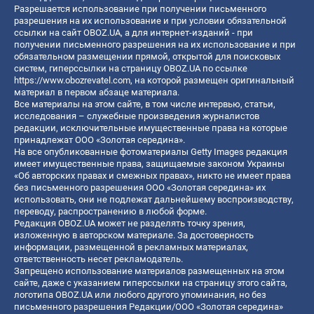
Разрешается использование при получении письменного
разрешения на их использование и при условии обязательной
ссылки на сайт OBOZ.UA, а для интернет-изданий - при
получении письменного разрешения на их использование и при
обязательном размещении прямой, открытой для поисковых
систем, гиперссылки на страницу OBOZ.UA по ссылке
https://www.obozrevatel.com
, на которой размещен оригинальный
материал в первом абзаце материала.
Все материалы на этом сайте, в том числе интервью, статьи,
исследования – служебные произведения журналистов
редакции, исключительные имущественные права на которые
принадлежат ООО «Золотая середина».
На все опубликованные фотоматериалы Getty Images редакция
имеет имущественные права, защищаемые законом Украины
«Об авторских правах и смежных правах», никто не имеет права
без письменного разрешения ООО «Золотая середина» их
использовать, они не подлежат дальнейшему воспроизводству,
переводу, распространению в любой форме.
Редакция OBOZ.UA может не разделять точку зрения,
изложенную в авторском материале. За достоверность
информации, размещенной в рекламных материалах,
ответственность несет рекламодатель.
Запрещено использование материалов размещенных на этом
сайте, даже с указанием гиперссылки на страницу этого сайта,
логотипа OBOZ.UA или любого другого упоминания, но без
письменного разрешения Редакции/ООО «Золотая середина»