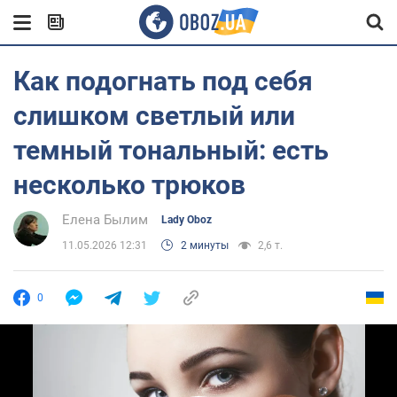
Как подогнать под себя
слишком светлый или
темный тональный: есть
несколько трюков
Елена Былим
Lady Oboz
11.05.2026 12:31
2 минуты
2,6 т.
0