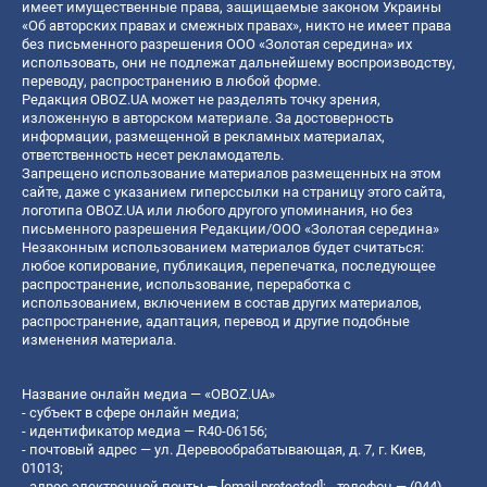
имеет имущественные права, защищаемые законом Украины
«Об авторских правах и смежных правах», никто не имеет права
без письменного разрешения ООО «Золотая середина» их
использовать, они не подлежат дальнейшему воспроизводству,
переводу, распространению в любой форме.
Редакция OBOZ.UA может не разделять точку зрения,
изложенную в авторском материале. За достоверность
информации, размещенной в рекламных материалах,
ответственность несет рекламодатель.
Запрещено использование материалов размещенных на этом
сайте, даже с указанием гиперссылки на страницу этого сайта,
логотипа OBOZ.UA или любого другого упоминания, но без
письменного разрешения Редакции/ООО «Золотая середина»
Незаконным использованием материалов будет считаться:
любое копирование, публикация, перепечатка, последующее
распространение, использование, переработка с
использованием, включением в состав других материалов,
распространение, адаптация, перевод и другие подобные
изменения материала.
Название онлайн медиа — «OBOZ.UA»
- субъект в сфере онлайн медиа;
- идентификатор медиа — R40-06156;
- почтовый адрес — ул. Деревообрабатывающая, д. 7, г. Киев,
01013;
- адрес электронной почты —
[email protected]
; - телефон — (044)