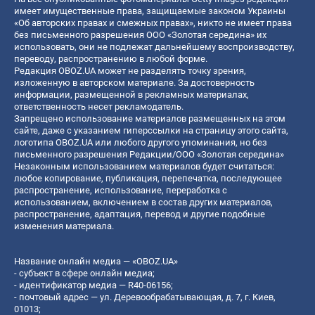
имеет имущественные права, защищаемые законом Украины
«Об авторских правах и смежных правах», никто не имеет права
без письменного разрешения ООО «Золотая середина» их
использовать, они не подлежат дальнейшему воспроизводству,
переводу, распространению в любой форме.
Редакция OBOZ.UA может не разделять точку зрения,
изложенную в авторском материале. За достоверность
информации, размещенной в рекламных материалах,
ответственность несет рекламодатель.
Запрещено использование материалов размещенных на этом
сайте, даже с указанием гиперссылки на страницу этого сайта,
логотипа OBOZ.UA или любого другого упоминания, но без
письменного разрешения Редакции/ООО «Золотая середина»
Незаконным использованием материалов будет считаться:
любое копирование, публикация, перепечатка, последующее
распространение, использование, переработка с
использованием, включением в состав других материалов,
распространение, адаптация, перевод и другие подобные
изменения материала.
Название онлайн медиа — «OBOZ.UA»
- субъект в сфере онлайн медиа;
- идентификатор медиа — R40-06156;
- почтовый адрес — ул. Деревообрабатывающая, д. 7, г. Киев,
01013;