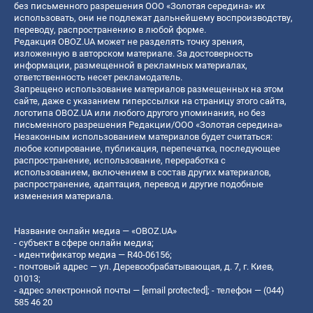
без письменного разрешения ООО «Золотая середина» их
использовать, они не подлежат дальнейшему воспроизводству,
переводу, распространению в любой форме.
Редакция OBOZ.UA может не разделять точку зрения,
изложенную в авторском материале. За достоверность
информации, размещенной в рекламных материалах,
ответственность несет рекламодатель.
Запрещено использование материалов размещенных на этом
сайте, даже с указанием гиперссылки на страницу этого сайта,
логотипа OBOZ.UA или любого другого упоминания, но без
письменного разрешения Редакции/ООО «Золотая середина»
Незаконным использованием материалов будет считаться:
любое копирование, публикация, перепечатка, последующее
распространение, использование, переработка с
использованием, включением в состав других материалов,
распространение, адаптация, перевод и другие подобные
изменения материала.
Название онлайн медиа — «OBOZ.UA»
- субъект в сфере онлайн медиа;
- идентификатор медиа — R40-06156;
- почтовый адрес — ул. Деревообрабатывающая, д. 7, г. Киев,
01013;
- адрес электронной почты —
[email protected]
; - телефон — (044)
585 46 20