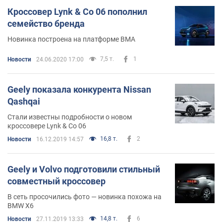
Кроссовер Lynk & Co 06 пополнил
семейство бренда
Новинка построена на платформе BMA
7,5 т.
1
Новости
24.06.2020 17:00
Geely показала конкурента Nissan
Qashqai
Стали известны подробности о новом
кроссовере Lynk & Co 06
16,8 т.
2
Новости
16.12.2019 14:57
Geely и Volvo подготовили стильный
совместный кроссовер
В сеть просочились фото — новинка похожа на
BMW X6
14,8 т.
6
Новости
27.11.2019 13:33