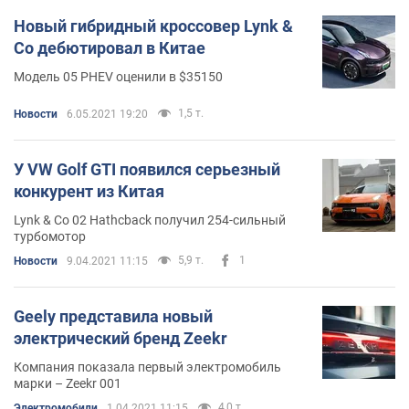
Новый гибридный кроссовер Lynk &
Co дебютировал в Китае
Модель 05 PHEV оценили в $35150
1,5 т.
Новости
6.05.2021 19:20
У VW Golf GTI появился серьезный
конкурент из Китая
Lynk & Co 02 Hathcback получил 254-сильный
турбомотор
5,9 т.
1
Новости
9.04.2021 11:15
Geely представила новый
электрический бренд Zeekr
Компания показала первый электромобиль
марки – Zeekr 001
4,0 т.
Электромобили
1.04.2021 11:15