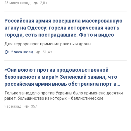
35 минут назад
2,0 т.
Российская армия совершила массированную
атаку на Одессу: горела историческая часть
города, есть пострадавшие. Фото и видео
Для террора враг применил ракеты и дроны
2 часа назад
51,4 т.
«Они воюют против продовольственной
безопасности мира!» Зеленский заявил, что
российская армия вновь обстреляла порт в
Одессе
Только за неделю против Украины было применено десятки
ракет, большинство из которых – баллистические
час назад
357