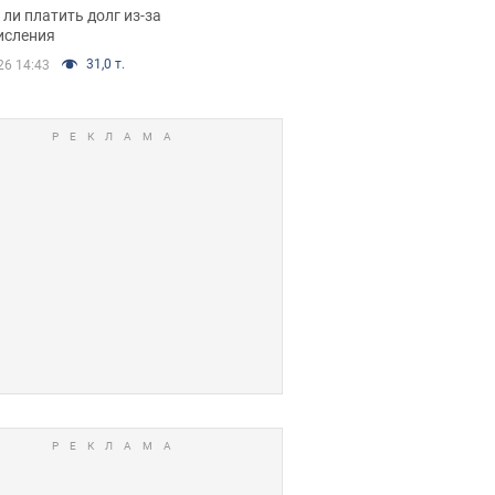
я вынес
ли платить долг из-за
иданное решение
исления
31,0 т.
26 14:43