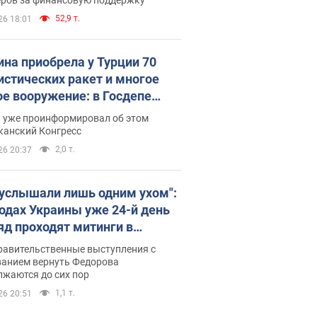
52,9 т.
26 18:01
ина приобрела у Турции 70
истических ракет и многое
ое вооружение: в Госдепе
обнародовали список
п уже проинформировал об этом
канский Конгресс
2,0 т.
26 20:37
 услышали лишь одним ухом":
родах Украины уже 24-й день
яд проходят митинги в
ержку Федорова. Фото и
равительственные выступления с
о
ванием вернуть Федорова
лжаются до сих пор
1,1 т.
26 20:51