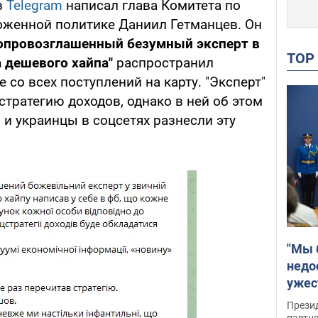
в
Telegram
написал глава Комитета по
оженной политике Даниил Гетманцев. Он
опровозглашенный безумный эксперт в
TO
 дешевого хайпа"
распространил
со всех поступлений на карту. "Эксперт"
тратегию доходов, однако в ней об этом
 и украинцы в соцсетях разнесли эту
"Мы 
недо
ужес
Росс
Прези
партн