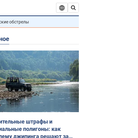
ские обстрелы
ное
ительные штрафы и
иальные полигоны: как
лему джипинга решают за