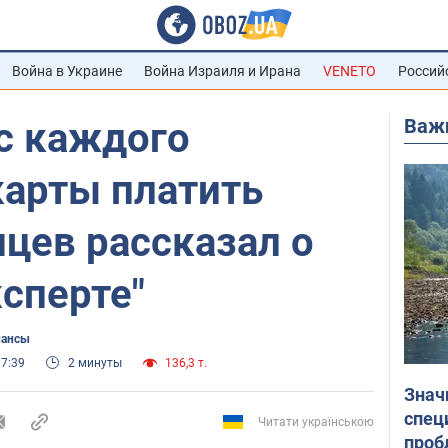
Война в Украине
Война Израиля и Ирана
VENETO
Россий
Важ
с каждого
карты платить
нцев рассказал о
сперте"
нансы
17:39
2 минуты
136,3 т.
Знач
спец
Читати українською
проб