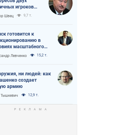
ересов двух
ичных игроков
 тайный план
9,7 т.
ор Швец
мпа и Путина?
ск готовится к
кционированию в
овиях масштабного
нного кризиса
15,2 т.
сандр Левченко
оружия, ни людей: как
ашенко создает
ую армию
12,9 т.
 Тышкевич