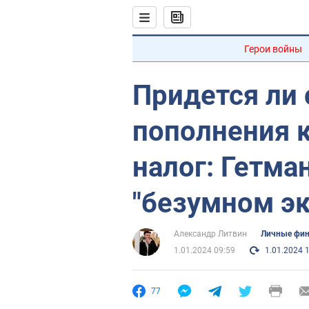
Герои войны
Придется ли 
пополнения 
налог: Гетма
"безумном эк
Александр Литвин
Личные фи
1.01.2024 09:59
1.01.2024 
77