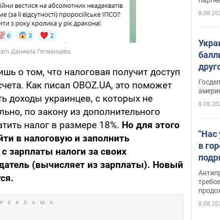
8.08.20
Укра
балл
друг
ишь о том, что налоговая получит доступ
США 
Госде
чета. Как писал OBOZ.UA, это поможет
амери
ь доходы украинцев, с которых не
8.08.20
льно, по закону из дополнительного
атить налог в размере 18%.
Но для этого
"Нас
ти в налоговую и заполнить
в го
 с зарплаты налоги за своих
подр
датель (вычисляет из зарплаты). Новый
подд
Антип
ся.
виде
требо
продо
8.08.20