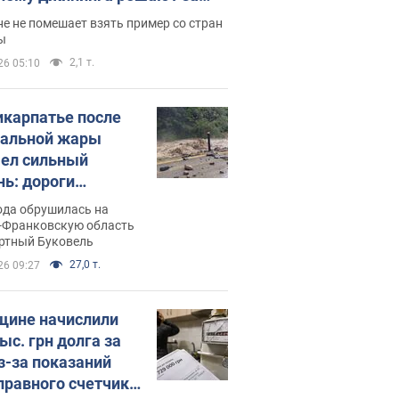
ицей
е не помешает взять пример со стран
ы
2,1 т.
26 05:10
икарпатье после
альной жары
ел сильный
нь: дороги
ратились в реки.
ода обрушилась на
о
-Франковскую область
ортный Буковель
27,0 т.
26 09:27
ине начислили
ыс. грн долга за
из-за показаний
правного счетчика: