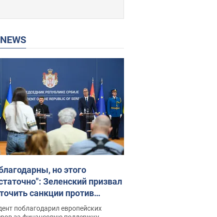
P NEWS
благодарны, но этого
статочно": Зеленский призвал
точить санкции против
ии
дент поблагодарил европейских
еров за финансовую поддержку