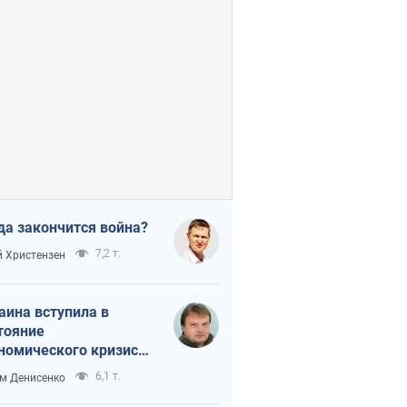
да закончится война?
7,2 т.
 Христензен
аина вступила в
тояние
номического кризиса.
ь ли свет в конце
6,1 т.
м Денисенко
неля?