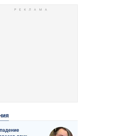
ения
падение