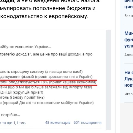
оходы
, а не о введении нового налога.
инт
цин
имулировать пополнение бюджета и
или
аконодательство к европейскому.
Викт
Тра
Мин
фун
усл
вое
Алек
Ни 
Лук
нов
Игар