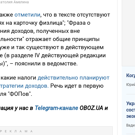
также
отметили
, что в тексте отсутствуют
х на карточку физлица"; "Фраза о
ния доходов, полученных вне
ельности" отражает общие принципы
уже и так существуют в действующем
е (в разделе IV действующей редакции
)", – пояснили в ведомстве.
Ког
 какие налоги
действительно планируют
тратегии доходов.
Речь идет в первую
Юрий
ля "ФОПов".
Укр
ация у нас в
Telegram-канале
OBOZ.UA и
сос
эко
Ест
Вади
тун