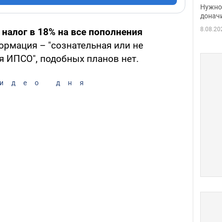
судь
Нужно 
неож
донач
8.08.20
 налог в 18% на все пополнения
рмация – "сознательная или не
я ИПСО", подобных планов нет.
идео дня