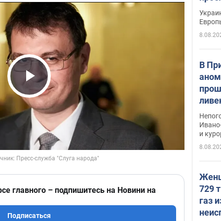
гран
Украин
Европ
8.08.20
В Пр
аном
прош
Play Video
ливе
прев
Непог
Виде
Ивано
и кур
8.08.20
Женщ
729 т
рсе главного – подпишитесь на Новини на
газ 
неис
Подписаться