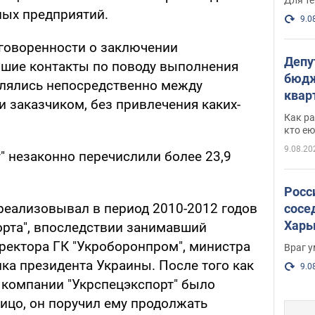
ных предприятий.
9.0
оговоренности о заключении
Депу
йшие контакты по поводу выполнения
бюдж
влялись непосредственно между
кварт
и заказчиком, без привлечения каких-
парл
Как ра
и гд
кто ею
9.08.20
у" незаконно перечислили более 23,9
Росс
 реализовывал в период 2010-2012 годов
сосе
Харь
орта", впоследствии занимавший
пост
ректора ГК "Укроборонпром", министра
Враг 
ка президента Украины. После того как
9.0
 компании "Укрспецэкспорт" было
ицо, он поручил ему продолжать