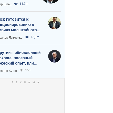
 тайный план
14,7 т.
ор Швец
мпа и Путина?
ск готовится к
кционированию в
овиях масштабного
нного кризиса
18,9 т.
сандр Левченко
рутинг: обновленный
похоже, полезный
жеский опыт, или
лектика
150
сандр Кирш
бовательной трусости