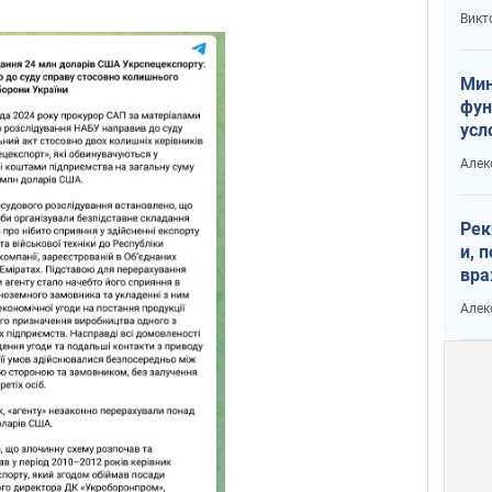
или
Викт
Тра
Мин
фун
усл
вое
Алек
Рек
и, 
вра
Диа
Алек
тре