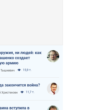
оружия, ни людей: как
ашенко создает
ую армию
15,9 т.
 Тышкевич
да закончится война?
11,7 т.
 Христензен
аина вступила в