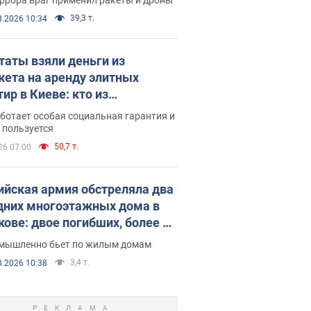
39,3 т.
8.2026 10:34
таты взяли деньги из
ета на аренду элитных
ир в Киеве: кто из
аментариев просил средства
ботает особая социальная гарантия и
е поселился
 пользуется
50,7 т.
26 07:00
ийская армия обстреляла два
дних многоэтажных дома в
кове: двое погибших, более 20
радавших
умышленно бьет по жилым домам
3,4 т.
8.2026 10:38