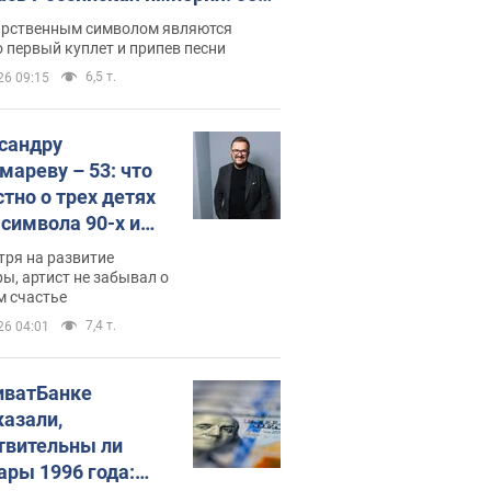
 не рассказывают в школе
арственным символом являются
 первый куплет и припев песни
6,5 т.
26 09:15
сандру
мареву – 53: что
стно о трех детях
-символа 90-х и
они выглядят
тря на развитие
ы, артист не забывал о
м счастье
7,4 т.
26 04:01
иватБанке
казали,
твительны ли
ары 1996 года: