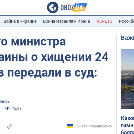
Война в Украине
Война Израиля и Ирана
VENETO
Россий
Важ
о министра
аины о хищении 24
 передали в суд:
нансы
15,9 т.
Како
гимн
Читати українською
боял