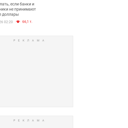
имают ли
лать, если банки и
нники и банки
ники не принимают
е доллары
е купюры
66,1 т.
26 02:20