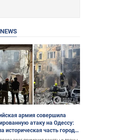
P NEWS
ийская армия совершила
ированную атаку на Одессу:
ла историческая часть города,
 пострадавшие. Фото и видео
ррора враг применил ракеты и дроны