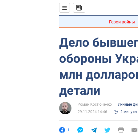
Герои войны
Дело бывшег
обороны Укр
млн долларов
детали
Роман Костюченко
Личные фи
29.11.2024 14:46
2 минуты
1