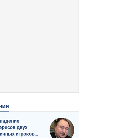
ения
падение
ересов двух
ичных игроков