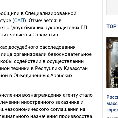
сообщили в Специализированной
туре (
САП
). Отмечается: в
TO
ет о "двух бывших руководителях ГП
 них является Саламатин.
мках досудебного расследования
е лица организовали безосновательное
якобы содействии в осуществлении
ной техники в Республику Казахстан
ной в Объединенных Арабских
числения вознаграждения агенту стало
Росс
влечении иностранного заказчика и
масс
ешнеэкономического соглашения на
горе
есть
пециального назначения производства
Для те