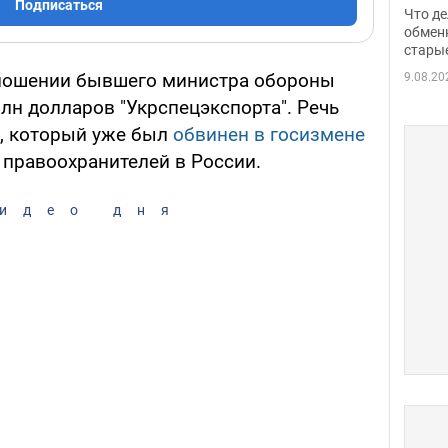
прин
Подписаться
Что де
обме
обмен
стары
таки
тношении бывшего министра обороны
9.08.20
лн долларов "Укрспецэкспорта". Речь
, который уже был
обвинен в госизмене
т правоохранителей в России.
идео дня