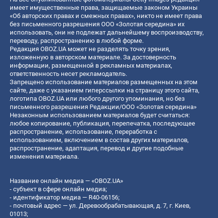
имеет имущественные права, защищаемые законом Украины
«Об авторских правах и смежных правах», никто не имеет права
без письменного разрешения ООО «Золотая середина» их
использовать, они не подлежат дальнейшему воспроизводству,
переводу, распространению в любой форме.
Редакция OBOZ.UA может не разделять точку зрения,
изложенную в авторском материале. За достоверность
информации, размещенной в рекламных материалах,
ответственность несет рекламодатель.
Запрещено использование материалов размещенных на этом
сайте, даже с указанием гиперссылки на страницу этого сайта,
логотипа OBOZ.UA или любого другого упоминания, но без
письменного разрешения Редакции/ООО «Золотая середина»
Незаконным использованием материалов будет считаться:
любое копирование, публикация, перепечатка, последующее
распространение, использование, переработка с
использованием, включением в состав других материалов,
распространение, адаптация, перевод и другие подобные
изменения материала.
Название онлайн медиа — «OBOZ.UA»
- субъект в сфере онлайн медиа;
- идентификатор медиа — R40-06156;
- почтовый адрес — ул. Деревообрабатывающая, д. 7, г. Киев,
01013;