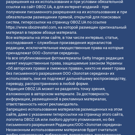
разрешения на их использование и при условии обязательной
ссылки на сайт OBOZ.UA, а для интернет-изданий - при
получении письменного разрешения на их использование и при
обязательном размещении прямой, открытой для поисковых
систем, гиперссылки на страницу OBOZ.UA по ссылке
https://www.obozrevatel.com
, на которой размещен оригинальный
материал в первом абзаце материала.
Все материалы на этом сайте, в том числе интервью, статьи,
исследования – служебные произведения журналистов
редакции, исключительные имущественные права на которые
принадлежат ООО «Золотая середина».
На все опубликованные фотоматериалы Getty Images редакция
имеет имущественные права, защищаемые законом Украины
«Об авторских правах и смежных правах», никто не имеет права
без письменного разрешения ООО «Золотая середина» их
использовать, они не подлежат дальнейшему воспроизводству,
переводу, распространению в любой форме.
Редакция OBOZ.UA может не разделять точку зрения,
изложенную в авторском материале. За достоверность
информации, размещенной в рекламных материалах,
ответственность несет рекламодатель.
Запрещено использование материалов размещенных на этом
сайте, даже с указанием гиперссылки на страницу этого сайта,
логотипа OBOZ.UA или любого другого упоминания, но без
письменного разрешения Редакции/ООО «Золотая середина»
Незаконным использованием материалов будет считаться:
любое копирование, публикация, перепечатка, последующее