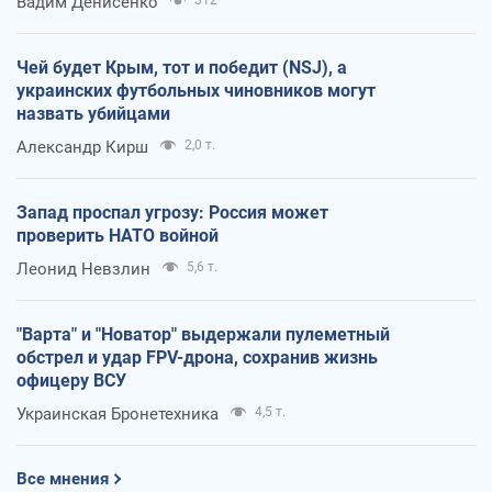
Вадим Денисенко
312
Чей будет Крым, тот и победит (NSJ), а
украинских футбольных чиновников могут
назвать убийцами
Александр Кирш
2,0 т.
Запад проспал угрозу: Россия может
проверить НАТО войной
Леонид Невзлин
5,6 т.
"Варта" и "Новатор" выдержали пулеметный
обстрел и удар FPV-дрона, сохранив жизнь
офицеру ВСУ
Украинская Бронетехника
4,5 т.
Все мнения