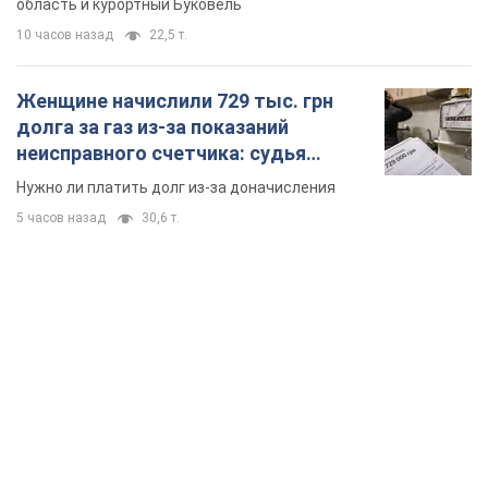
область и курортный Буковель
10 часов назад
22,5 т.
Женщине начислили 729 тыс. грн
долга за газ из-за показаний
неисправного счетчика: судья
вынес неожиданное решение
Нужно ли платить долг из-за доначисления
5 часов назад
30,6 т.