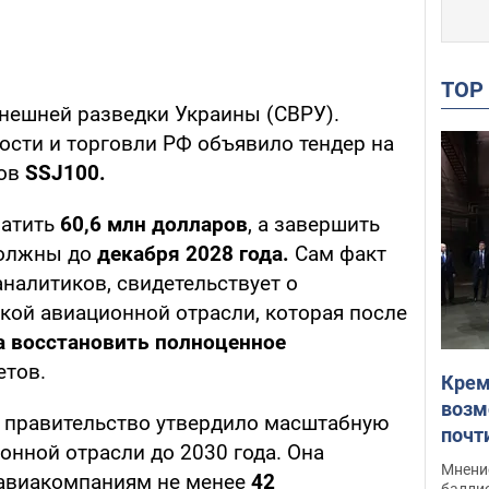
TO
нешней разведки Украины (СВРУ).
сти и торговли РФ объявило тендер на
тов
SSJ100.
ратить
60,6 млн долларов
, а завершить
должны до
декабря 2028 года.
Сам факт
аналитиков, свидетельствует о
кой авиационной отрасли, которая после
а восстановить полноценное
етов.
Крем
возм
е правительство утвердило масштабную
почт
онной отрасли до 2030 года. Она
Укра
Мнение
 авиакомпаниям не менее
42
баллис