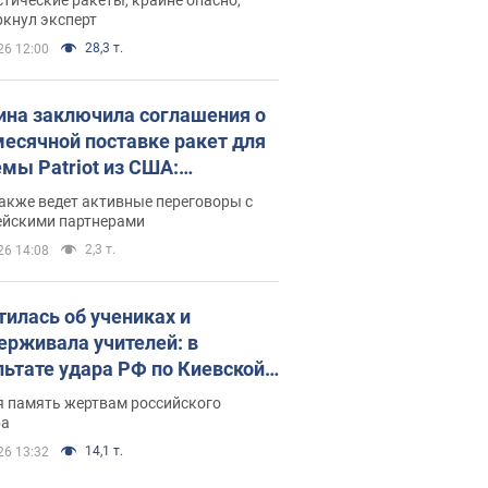
ркнул эксперт
28,3 т.
26 12:00
ина заключила соглашения о
есячной поставке ракет для
емы Patriot из США:
нский раскрыл подробности
акже ведет активные переговоры с
ейскими партнерами
2,3 т.
26 14:08
тилась об учениках и
ерживала учителей: в
льтате удара РФ по Киевской
сти погибли директор
я память жертвам российского
ского лицея, её муж и внук
ра
14,1 т.
26 13:32