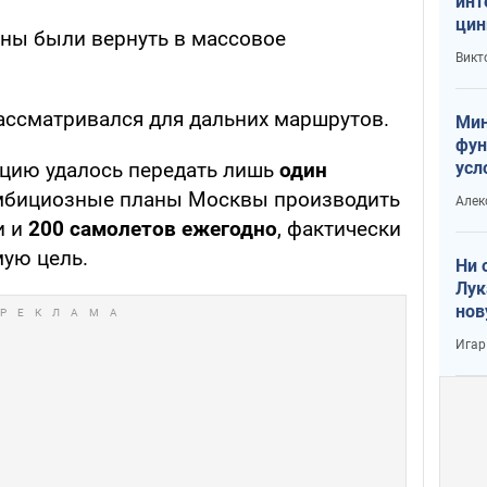
инт
цин
жны были вернуть в массовое
или
Викт
Тра
рассматривался для дальних маршрутов.
Мин
фун
усл
тацию удалось передать лишь
один
вое
бициозные планы Москвы производить
Алек
и и
200 самолетов ежегодно
, фактически
ую цель.
Ни 
Лук
нов
Игар