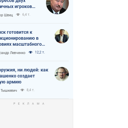
ересов двух
ичных игроков
 тайный план
6,4 т.
ор Швец
мпа и Путина?
ск готовится к
кционированию в
овиях масштабного
нного кризиса
12,2 т.
сандр Левченко
оружия, ни людей: как
ашенко создает
ую армию
8,4 т.
 Тышкевич