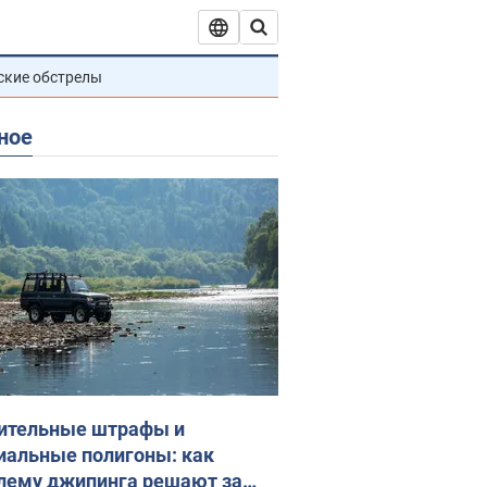
ские обстрелы
ное
ительные штрафы и
иальные полигоны: как
лему джипинга решают за