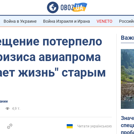
Война в Украине
Война Израиля и Ирана
VENETO
Россий
Важ
щение потерпело
кризиса авиапрома
ает жизнь" старым
ании
4,9 т.
Знач
спец
Читати українською
проб