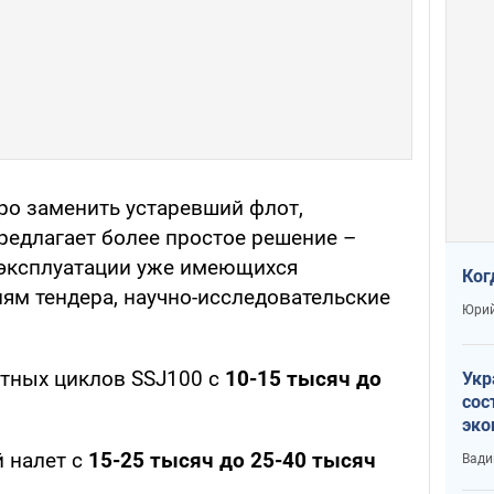
о заменить устаревший флот,
редлагает более простое решение –
 эксплуатации уже имеющихся
Ког
ям тендера, научно-исследовательские
Юрий
етных циклов
SSJ100 с
10-15 тысяч до
Укр
сос
эко
Ест
 налет с
15-25 тысяч до 25-40 тысяч
Вади
тун