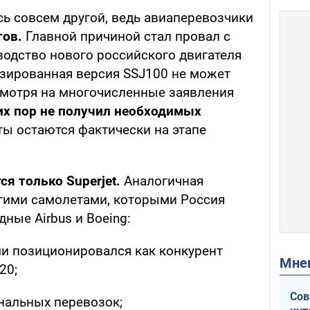
сь совсем другой, ведь авиаперевозчики
тов.
Главной причиной стал провал с
водство нового российского двигателя
изированная версия SSJ100 не может
смотря на многочисленные заявления
их пор не получил необходимых
ты остаются фактически на этапе
ся только Superjet.
Аналогичная
угими самолетами, которыми Россия
ные Airbus и Boeing:
ми позиционировался как конкурент
Мн
20;
Сов
нальных перевозок;