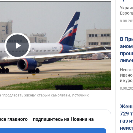
гран
Украин
Европ
8.08.20
В Пр
аном
прош
Play Video
ливе
прев
Непог
Виде
Ивано
и кур
8.08.20
Женщ
729 т
рсе главного – подпишитесь на Новини на
газ 
неис