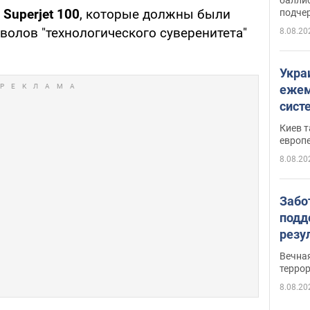
Superjet 100
, которые должны были
подче
волов "технологического суверенитета"
8.08.20
Укра
ежем
сист
Зеле
Киев т
европ
8.08.20
Забо
подд
резу
обла
Вечна
киев
терро
8.08.20