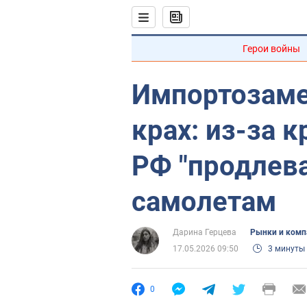
Герои войны
Импортозаме
крах: из-за 
РФ "продлев
самолетам
Дарина Герцева
Рынки и комп
17.05.2026 09:50
3 минуты
0