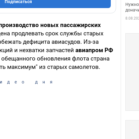
судь
Подписаться
Нужно 
неож
донач
8.08.20
производство новых пассажирских
дена продлевать срок службы старых
избежать дефицита авиасудов. Из-за
кций и нехватки запчастей
авиапром РФ
о обещанного обновления флота страна
ть максимум" из старых самолетов.
идео дня