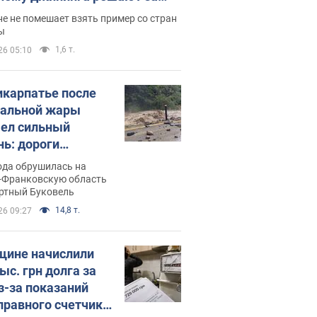
ицей
е не помешает взять пример со стран
ы
1,6 т.
26 05:10
икарпатье после
альной жары
ел сильный
нь: дороги
ратились в реки.
ода обрушилась на
о
-Франковскую область
ортный Буковель
14,8 т.
26 09:27
ине начислили
ыс. грн долга за
из-за показаний
правного счетчика: