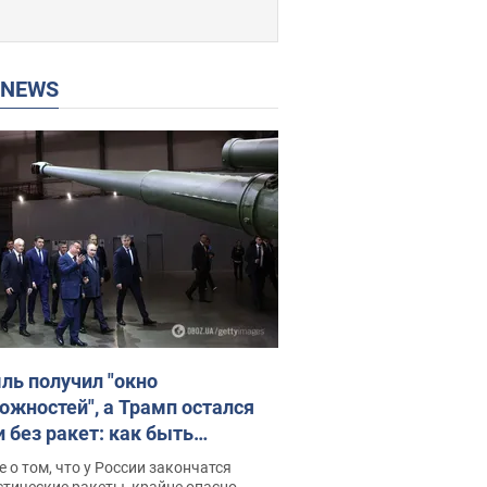
P NEWS
ль получил "окно
ожностей", а Трамп остался
и без ракет: как быть
ине? Интервью с Мельником
 о том, что у России закончатся
тические ракеты, крайне опасно,