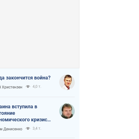
да закончится война?
4,0 т.
 Христензен
аина вступила в
тояние
номического кризиса.
ь ли свет в конце
3,4 т.
м Денисенко
неля?