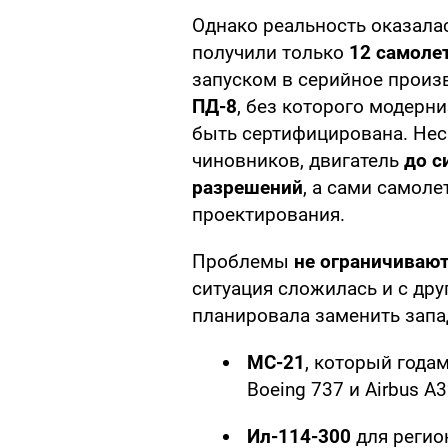
Однако реальность оказала
получили только
12 самоле
запуском в серийное произ
ПД-8
, без которого модерн
быть сертифицирована. Не
чиновников, двигатель
до с
разрешений
, а сами самоле
проектирования.
Проблемы
не ограничивают
ситуация сложилась и с др
планировала заменить запад
МС-21
, который года
Boeing 737 и Airbus A3
Ил-114-300
для регио