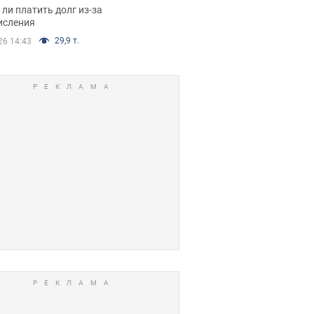
я вынес
ли платить долг из-за
иданное решение
исления
29,9 т.
26 14:43