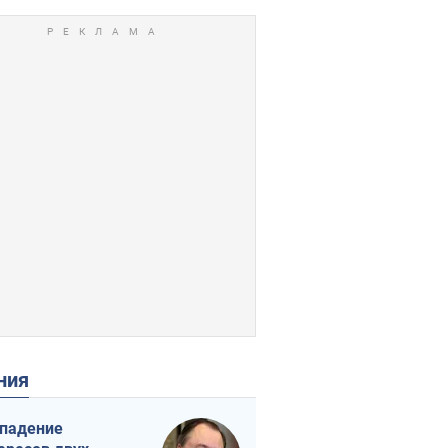
ения
падение