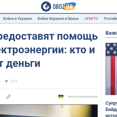
Война в Украине
Война Израиля и Ирана
VENETO
Россий
Важ
редоставят помощь
ектроэнергии: кто и
т деньги
7,7 т.
Читати українською
Супр
Байд
кото