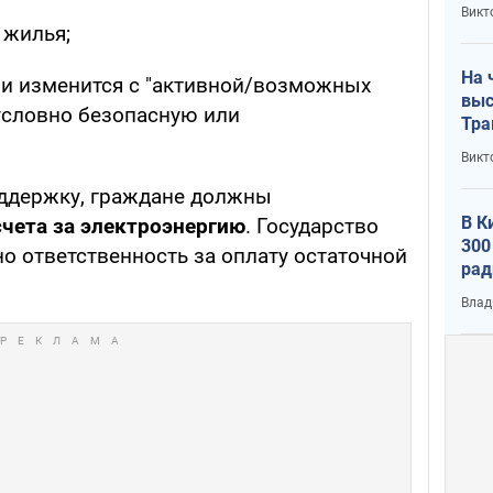
кри
Викт
лог
 жилья;
На 
ии изменится с "активной/возможных
выс
условно безопасную или
Тра
Викт
оддержку, граждане должны
В К
чета за электроэнергию
. Государство
300
но ответственность за оплату остаточной
рад
воп
Влад