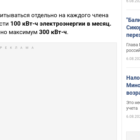
6.08.20
итываться отдельно на каждого члена
"Бал
ости
100 кВт-ч электроэнергии в месяц.
Сико
ено максимум
300 кВт-ч
.
пере
Укра
Глава
росси
6.08.20
Нало
Мино
возра
нужн
Это н
учета
6.08.20