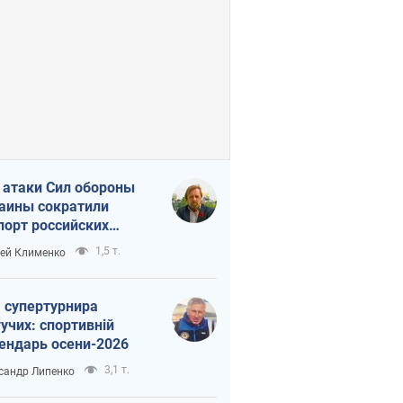
 атаки Сил обороны
аины сократили
порт российских
тепродуктов
1,5 т.
ей Клименко
 супертурнира
учих: спортивній
ендарь осени-2026
3,1 т.
сандр Липенко