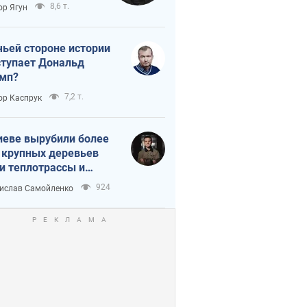
тическая
8,6 т.
ор Ягун
истика
чьей стороне истории
тупает Дональд
мп?
7,2 т.
ор Каспрук
иеве вырубили более
 крупных деревьев
и теплотрассы и
реки Генплану
924
ислав Самойленко