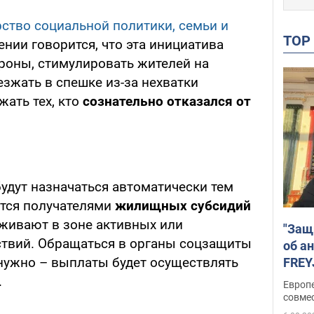
ство социальной политики, семьи и
TO
ении говорится, что эта инициатива
ороны, стимулировать жителей на
зжать в спешке из-за нехватки
жать тех, кто
сознательно отказался от
удут назначаться автоматически тем
ются получателями
жилищных субсидий
живают в зоне активных или
"Защ
ствий. Обращаться в органы соцзащиты
об а
 нужно – выплаты будет осуществлять
FREY
подд
.
Европ
совме