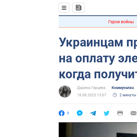
Герои войны
Украинцам п
на оплату эл
когда получи
Дарина Герцева
Коммуналка
18.08.2025 13:07
2 минуты
9