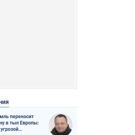
ения
мль переносит
ну в тыл Европы:
 угрозой