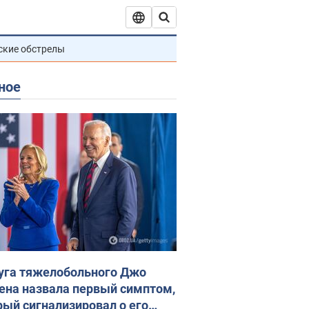
ские обстрелы
ное
уга тяжелобольного Джо
ена назвала первый симптом,
рый сигнализировал о его