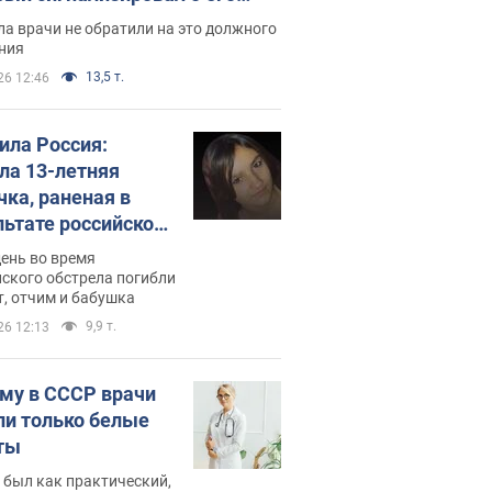
ессивном" раке
а врачи не обратили на это должного
ния
13,5 т.
26 12:46
била Россия:
ла 13-летняя
чка, раненая в
льтате российской
и на Сумскую
день во время
сть. Фото
ского обстрела погибли
т, отчим и бабушка
9,9 т.
26 12:13
му в СССР врачи
ли только белые
ты
 был как практический,