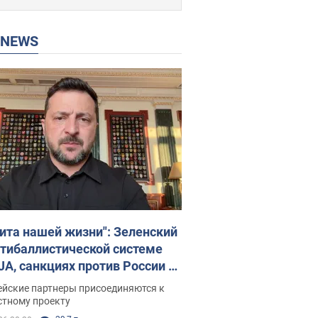
P NEWS
ита нашей жизни": Зеленский
нтибаллистической системе
JA, санкциях против России и
ержке аграриев. Видео
ейские партнеры присоединяются к
стному проекту