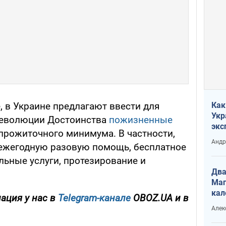
Как
, в Украине предлагают ввести для
Укр
Революции Достоинства
пожизненные
экс
прожиточного минимума. В частности,
неф
Андр
 ежегодную разовую помощь, бесплатное
льные услуги, протезирование и
Два
Маг
кал
ация у нас в
Telegram-канале
OBOZ.UA и в
Алек