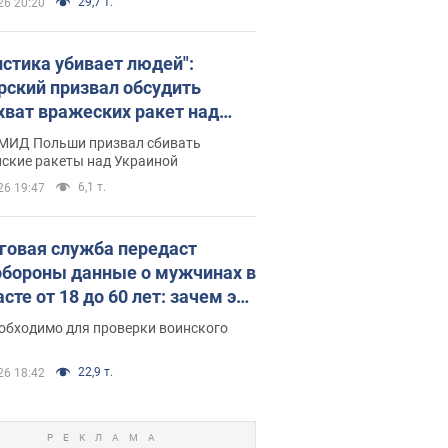
29,7 т.
26 20:20
истика убивает людей":
рский призвал обсудить
хват вражеских ракет над
иной
 МИД Польши призвал сбивать
йские ракеты над Украиной
6,1 т.
26 19:47
говая служба передаст
бороны данные о мужчинах в
сте от 18 до 60 лет: зачем это
о
еобходимо для проверки воинского
22,9 т.
26 18:42