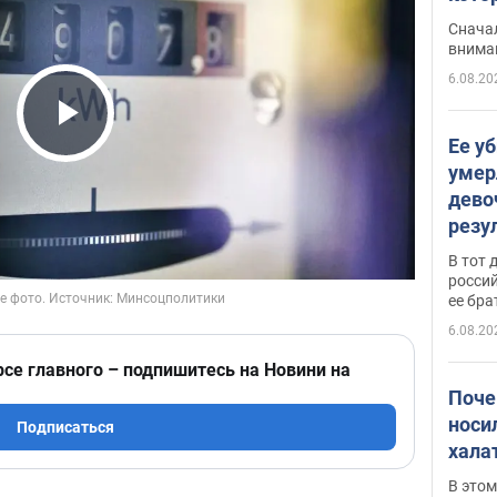
"агр
Сначал
внима
6.08.20
Play Video
Ее у
умер
дево
резу
атак
В тот 
обла
россий
ее бра
6.08.20
рсе главного – подпишитесь на Новини на
Поче
носи
Подписаться
хала
В этом