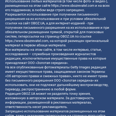
Использование любых материалов (в том числе фото- и видео-),
размещенных на этом сайте
https://www.obozrevatel.com
и на всех
его поддоменах, в любом виде строго запрещено.
Разрешается использование при получении письменного
разрешения на их использование и при условии обязательной
ссылки на сайт OBOZ.UA, а для интернет-изданий - при
получении письменного разрешения на их использование и при
обязательном размещении прямой, открытой для поисковых
систем, гиперссылки на страницу OBOZ.UA по ссылке
https://www.obozrevatel.com
, на которой размещен оригинальный
материал в первом абзаце материала.
Все материалы на этом сайте, в том числе интервью, статьи,
исследования – служебные произведения журналистов
редакции, исключительные имущественные права на которые
принадлежат ООО «Золотая середина».
На все опубликованные фотоматериалы Getty Images редакция
имеет имущественные права, защищаемые законом Украины
«Об авторских правах и смежных правах», никто не имеет права
без письменного разрешения ООО «Золотая середина» их
использовать, они не подлежат дальнейшему воспроизводству,
переводу, распространению в любой форме.
Редакция OBOZ.UA может не разделять точку зрения,
изложенную в авторском материале. За достоверность
информации, размещенной в рекламных материалах,
ответственность несет рекламодатель.
Запрещено использование материалов размещенных на этом
сайте, даже с указанием гиперссылки на страницу этого сайта,