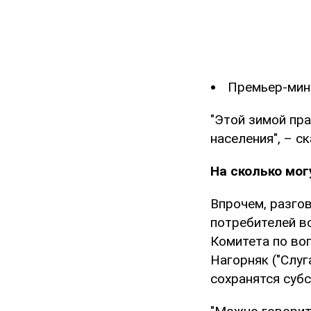
Премьер-ми
"Этой зимой пр
населения", – ск
На сколько мо
Впрочем, разго
потребителей вс
Комитета по во
Нагорняк ("Слуг
сохранятся субс