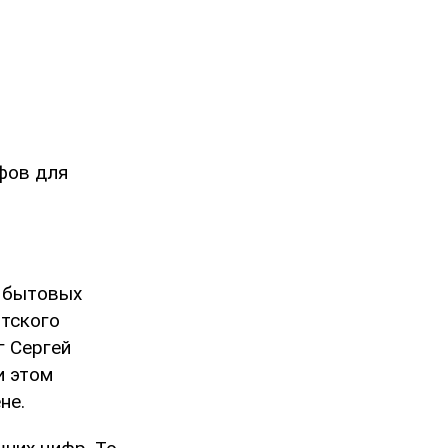
фов для
я бытовых
нтского
г Сергей
и этом
не.