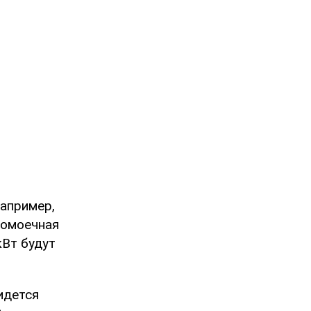
например,
домоечная
кВт будут
идется