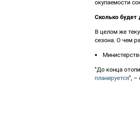
окупаемости со
Сколько будет 
В целом же тек
сезона. О чем р
Министерство
"До конца отоп
планируется
", 