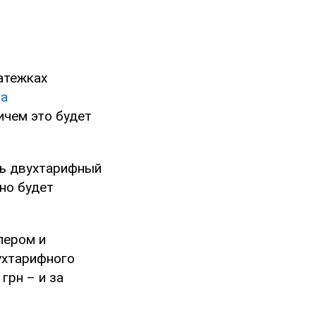
латежках
за
ичем это будет
ть двухтарифный
но будет
лером и
вухтарифного
грн – и за