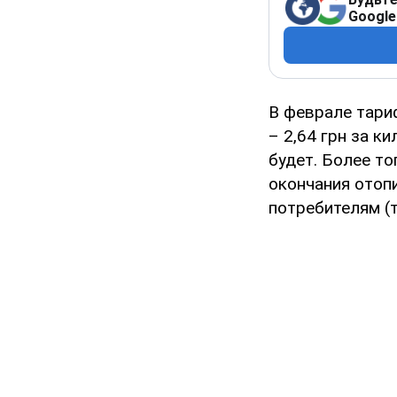
Google
В феврале тариф
– 2,64 грн за к
будет. Более то
окончания отоп
потребителям (т.