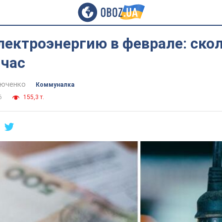
лектроэнергию в феврале: ско
-час
тюченко
Коммуналка
6
155,3 т.