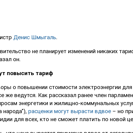
нистр
Денис Шмыгаль
.
авительство не планирует изменений никаких тари
азал он.
гут повысить тариф
воры о повышении стоимости электроэнергии дл
е же ведутся. Как рассказал ранее член парламе
просам энергетики и жилищно-коммунальных услу
а народа"),
расценки могут вырасти вдвое
– но пр
идии для всех, кто не сможет платить по новой це