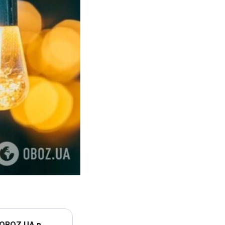
 OBOZ.UA в