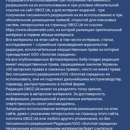
Разрешается использование при получении письменного
разрешения на их использование и при условии обязательной
ссылки на сайт OBOZ.UA, а для интернет-изданий - при
получении письменного разрешения на их использование и при
обязательном размещении прямой, открытой для поисковых
систем, гиперссылки на страницу OBOZ.UA по ссылке
https://www.obozrevatel.com
, на которой размещен оригинальный
материал в первом абзаце материала.
Все материалы на этом сайте, в том числе интервью, статьи,
исследования – служебные произведения журналистов
редакции, исключительные имущественные права на которые
принадлежат ООО «Золотая середина».
На все опубликованные фотоматериалы Getty Images редакция
имеет имущественные права, защищаемые законом Украины
«Об авторских правах и смежных правах», никто не имеет права
без письменного разрешения ООО «Золотая середина» их
использовать, они не подлежат дальнейшему воспроизводству,
переводу, распространению в любой форме.
Редакция OBOZ.UA может не разделять точку зрения,
изложенную в авторском материале. За достоверность
информации, размещенной в рекламных материалах,
ответственность несет рекламодатель.
Запрещено использование материалов размещенных на этом
сайте, даже с указанием гиперссылки на страницу этого сайта,
логотипа OBOZ.UA или любого другого упоминания, но без
письменного разрешения Редакции/ООО «Золотая середина»
Незаконным использованием материалов будет считаться: