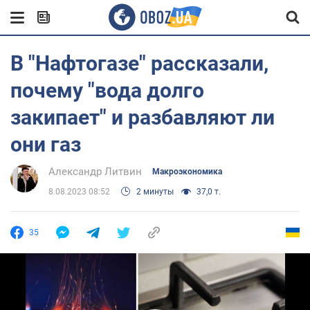
В "Нафтогазе" рассказали,
почему "вода долго
закипает" и разбавляют ли
они газ
Александр Литвин
Mакроэкономика
8.08.2023 08:52
2 минуты
37,0 т.
35