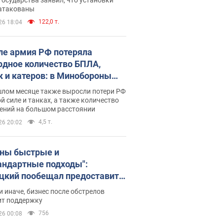
 атакованы
122,0 т.
26 18:04
ле армия РФ потеряла
рдное количество БПЛА,
к и катеров: в Минобороны
родовали статистику
шлом месяце также выросли потери РФ
й силе и танках, а также количество
ений на большом расстоянии
4,5 т.
26 20:02
ны быстрые и
андартные подходы":
цкий пообещал предоставить
есу приоритетный доступ к
и иначе, бизнес после обстрелов
щимся складским
ит поддержку
ещениям
756
26 00:08