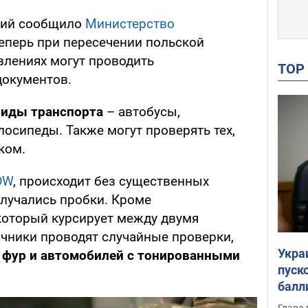
ений сообщило
Министерство
Теперь при пересечении польской
влениях могут проводить
TO
документов.
виды транспорта
– автобусы,
осипеды. Также могут проверять тех,
ком.
DW
, происходит без существенных
случались пробки. Кроме
 который курсирует между двумя
ичники проводят случайные проверки,
Укра
фур и автомобилей с тонированными
пуск
балл
пров
Глава 