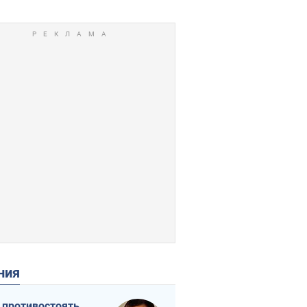
ения
 противостоять