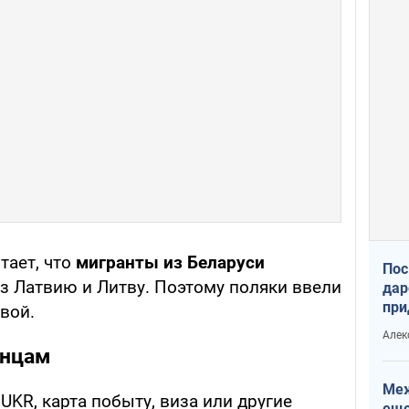
тает, что
мигранты из Беларуси
Пос
з Латвию и Литву. Поэтому поляки ввели
дар
при
твой.
Укр
Алек
инцам
Меж
 UKR, карта побыту, виза или другие
еще