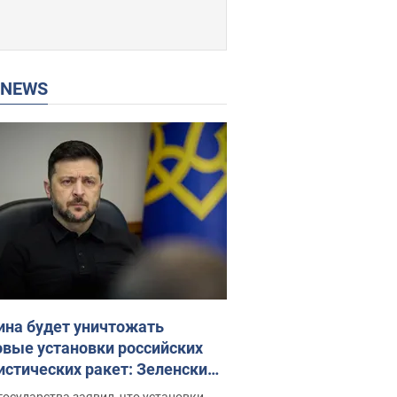
P NEWS
ина будет уничтожать
овые установки российских
истических ракет: Зеленский
ел заседание СНБО
государства заявил, что установки