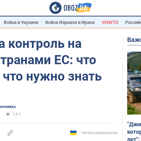
Война в Украине
Война Израиля и Ирана
VENETO
Россий
Важ
а контроль на
странами ЕС: что
 что нужно знать
ономика
1,9 т.
"Джи
кото
Читати українською
лет":