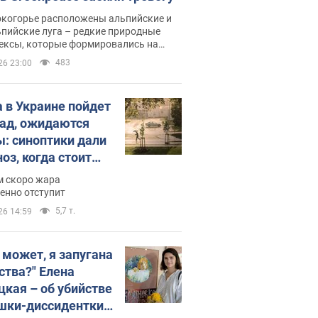
окогорье расположены альпийские и
пийские луга – редкие природные
ексы, которые формировались на
ении сотен лет
483
26 23:00
 в Украине пойдет
пад, ожидаются
ы: синоптики дали
оз, когда стоит
ать изменения
м скоро жара
ды
енно отступит
5,7 т.
26 14:59
, может, я запугана
ства?" Елена
цкая – об убийстве
шки-диссидентки