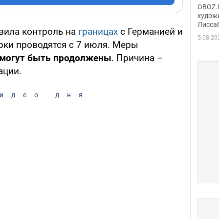
Аллы
OBOZ.U
сына
худож
Лисса
Порт
вила контроль на
границах
с Германией и
деть
5.08.20
ки проводятся с 7 июля. Меры
о могут быть продолжены
. Причина –
ации.
идео дня