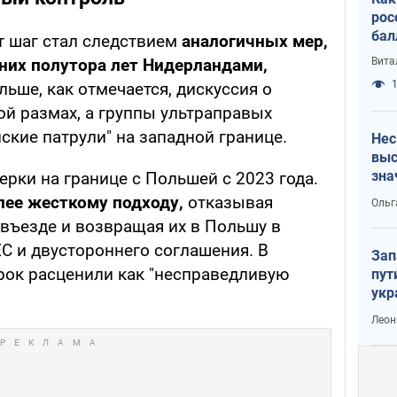
рос
бал
от шаг стал следствием
аналогичных мер,
Вита
них полутора лет Нидерландами,
1
ольше, как отмечается, дискуссия о
й размах, а группы ультраправых
ские патрули" на западной границе.
Нес
выс
зна
рки на границе с Польшей с 2023 года.
лее жесткому подходу,
отказывая
Ольг
въезде и возвращая их в Польшу в
С и двустороннего соглашения. В
Зап
ок расценили как "несправедливую
пут
укр
Леон