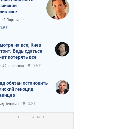
сийской
листике
лий Портников
3,9 т.
мотря на все, Киев
тоит. Ведь сдаться
чит потерять все
9,6 т.
а Айвазовская
ад обязан остановить
инский геноцид
аинцев
2,6 т.
ид Невзлин