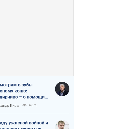
мотрим в зубы
еному коню:
дирчиво – о помощи
аине
4,8 т.
сандр Кирш
ду ужасной войной и
 худшим миром на