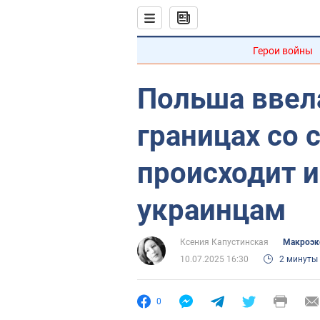
Герои войны
Польша ввел
границах со 
происходит и
украинцам
Ксения Капустинская
Mакроэк
10.07.2025 16:30
2 минуты
0