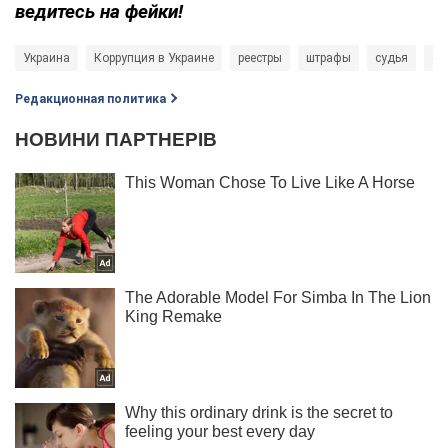
ведитесь на фейки!
Украина
Коррупция в Украине
реестры
штрафы
судья
су
Редакционная политика