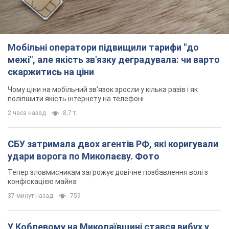
Мобільні оператори підвищили тарифи "до
межі", але якість зв'язку деградувала: чи варто
скаржитись на ціни
Чому ціни на мобільний зв'язок зросли у кілька разів і як
поліпшити якість інтернету на телефоні
2 часа назад
8,7 т.
СБУ затримала двох агентів РФ, які коригували
удари ворога по Миколаєву. Фото
Тепер зловмисникам загрожує довічне позбавлення волі з
конфіскацією майна
37 минут назад
759
У Коблевому на Миколаївщині стався вибух у