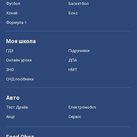
Футбол
Баскетбол
Хокей
Бокс
Формула-1
Моя школа
ГДЗ
Підручники
Онлайн уроки
ДПА
ЗНО
НМТ
СНД посібники
Авто
Тест Драйв
Електромобілі
Акції
Сервіс
Food Oboz