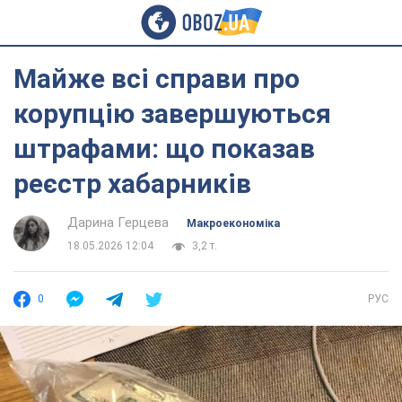
Майже всі справи про
корупцію завершуються
штрафами: що показав
реєстр хабарників
Дарина Герцева
Mакроекономіка
18.05.2026 12:04
3,2 т.
0
РУС