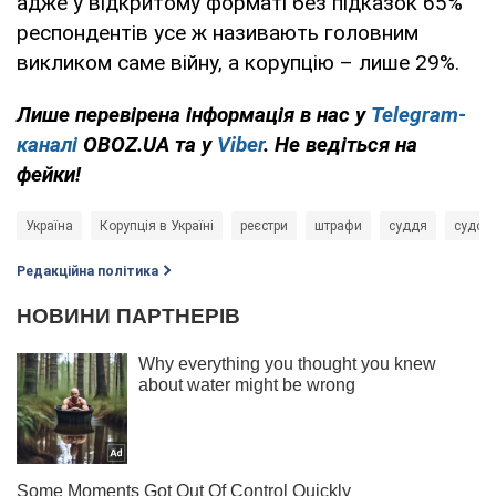
адже у відкритому форматі без підказок 65%
респондентів усе ж називають головним
викликом саме війну, а корупцію – лише 29%.
Лише перевірена інформація в нас у
Telegram-
каналі
OBOZ.UA та у
Viber
. Не ведіться на
фейки!
Україна
Корупція в Україні
реєстри
штрафи
суддя
судові
Редакційна політика