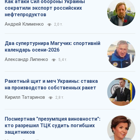
Как атаки Сил обороны Украины
сократили экспорт российских
нефтепродуктов
Андрей Клименко
2,0 т.
Два супертурнира Магучих: спортивній
календарь осени-2026
Александр Липенко
5,4 т.
Ракетный щит и меч Украины: ставка
на производство собственных ракет
Кирилл Татаринов
2,8 т.
Посмертная "презумпция виновности":
кто разрешил ТЦК судить погибших
защитников