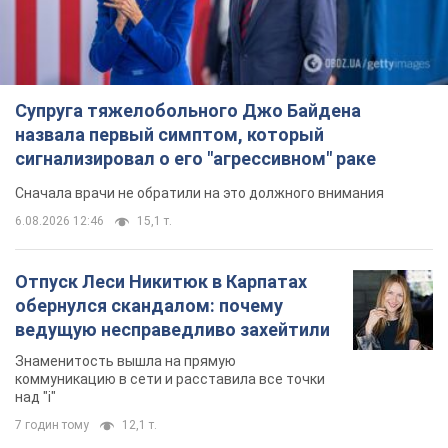
Супруга тяжелобольного Джо Байдена
назвала первый симптом, который
сигнализировал о его "агрессивном" раке
Сначала врачи не обратили на это должного внимания
6.08.2026 12:46
15,1 т.
Отпуск Леси Никитюк в Карпатах
обернулся скандалом: почему
ведущую несправедливо захейтили
Знаменитость вышла на прямую
коммуникацию в сети и расставила все точки
над "i"
7 годин тому
12,1 т.