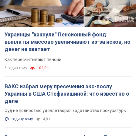
Украинцы "хакнули" Пенсионный фонд:
выплаты массово увеличивают из-за исков, но
денег не хватает
Как пересчитывают пенсии
5 годин тому
103,0 т.
ВАКС избрал меру пресечения экс-послу
Украины в США Стефанишиной: что известно о
деле
Суд не полностью удовлетворил ходатайство прокуратуры
годину тому
4,0 т.