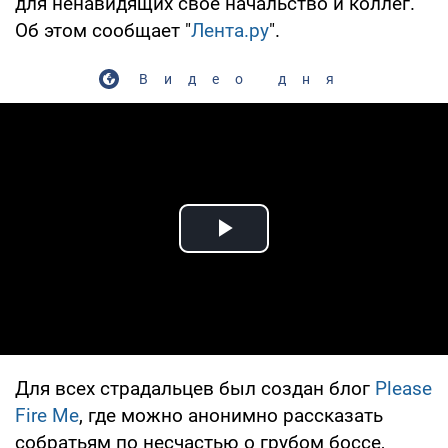
для ненавидящих свое начальство и коллег.
Об этом сообщает "
Лента.ру
".
Видео дня
Play Video
Для всех страдальцев был создан блог
Please
Fire Me
, где можно анонимно рассказать
собратьям по несчастью о грубом боссе,