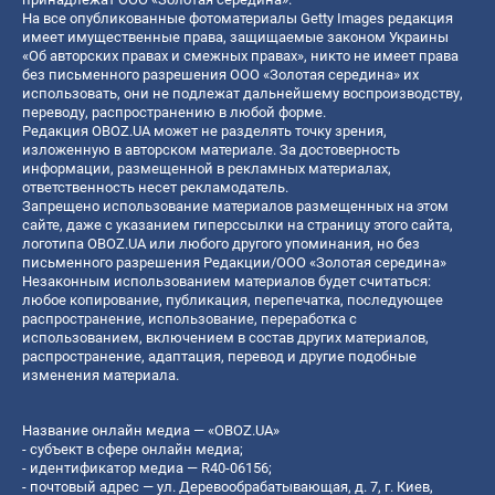
На все опубликованные фотоматериалы Getty Images редакция
имеет имущественные права, защищаемые законом Украины
«Об авторских правах и смежных правах», никто не имеет права
без письменного разрешения ООО «Золотая середина» их
использовать, они не подлежат дальнейшему воспроизводству,
переводу, распространению в любой форме.
Редакция OBOZ.UA может не разделять точку зрения,
изложенную в авторском материале. За достоверность
информации, размещенной в рекламных материалах,
ответственность несет рекламодатель.
Запрещено использование материалов размещенных на этом
сайте, даже с указанием гиперссылки на страницу этого сайта,
логотипа OBOZ.UA или любого другого упоминания, но без
письменного разрешения Редакции/ООО «Золотая середина»
Незаконным использованием материалов будет считаться:
любое копирование, публикация, перепечатка, последующее
распространение, использование, переработка с
использованием, включением в состав других материалов,
распространение, адаптация, перевод и другие подобные
изменения материала.
Название онлайн медиа — «OBOZ.UA»
- субъект в сфере онлайн медиа;
- идентификатор медиа — R40-06156;
- почтовый адрес — ул. Деревообрабатывающая, д. 7, г. Киев,