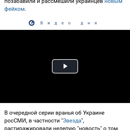
позабавили и рассмешили украинцев
новым
фейком
.
Видео дня
Play Video
В очередной серии вранья об Украине
росСМИ, в частности "
Звезда
",
растиражировали нелепую "новость" о том,