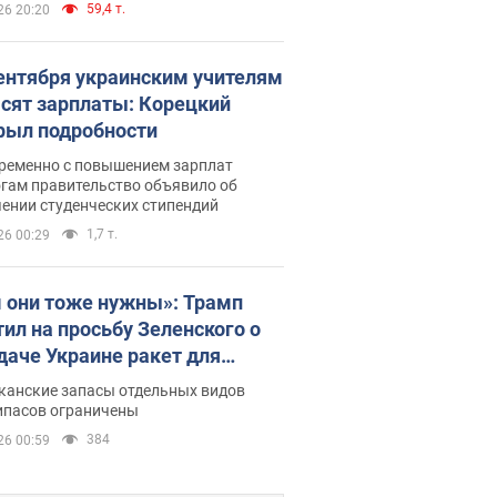
59,4 т.
26 20:20
сентября украинским учителям
сят зарплаты: Корецкий
рыл подробности
ременно с повышением зарплат
огам правительство объявило об
ении студенческих стипендий
1,7 т.
26 00:29
 они тоже нужны»: Трамп
тил на просьбу Зеленского о
даче Украине ракет для
ot
канские запасы отдельных видов
ипасов ограничены
384
26 00:59