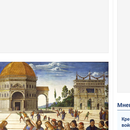
Мн
Кре
вой