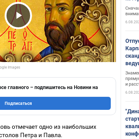
"агр
Сначал
внима
6.08.20
Play Video
Отпу
Карп
скан
вед
несп
Знаме
захе
пряму
и расс
рсе главного – подпишитесь на Новини на
6.08.20
Подписаться
"Дин
стар
квал
овь отмечает одно из наибольших
конф
столов Петра и Павла.