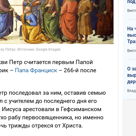
под
кри
Викт
лог
На 
выс
Тра
Викт
ркви Петр считается первым Папой
О з
фик –
Папа Франциск
– 266-й после
выр
дер
что
Влад
етр последовал за ним, оставив семью
Тер
л с учителем до последнего дня его
а Иисуса арестовали в Гефсиманском
ухо рабу первосвященника, но именно
очь трижды отрекся от Христа.