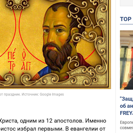
TO
"Защ
об а
FREY
подд
Христа, одним из 12 апостолов. Именно
Европ
ристос избрал первыми. В евангелии от
совме