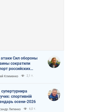
 атаки Сил обороны
аины сократили
порт российских
тепродуктов
2,1 т.
ей Клименко
 супертурнира
учих: спортивній
ендарь осени-2026
6,0 т.
сандр Липенко