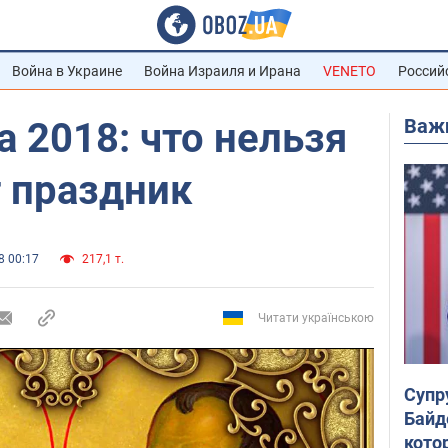
Война в Украине
Война Израиля и Ирана
VENETO
Россий
Важ
а 2018: что нельзя
т праздник
8 00:17
217,1 т.
Читати українською
Супр
Байд
кото