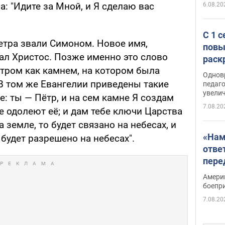
: "Идите за Мной, и Я сделаю вас
6.08.20
С 1 
етра звали Симоном. Новое имя,
повы
ал Христос. Позже именно это слово
раск
етром как камнем, на котором была
Однов
 В том же Евангелии приведены такие
педаг
увелич
е: ты — Пётр, и на сем камне Я создам
7.08.20
е одолеют её; и дам тебе ключи Царства
 земле, то будет связано на небесах, и
«Нам
 будет разрешено на небесах".
отве
пере
Patri
Амери
боепр
7.08.20