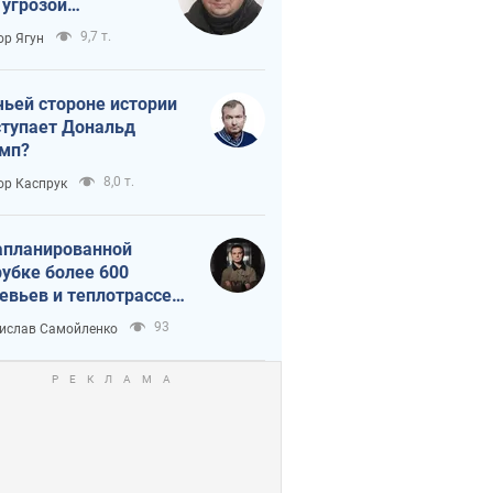
 угрозой
тическая
9,7 т.
ор Ягун
истика
чьей стороне истории
тупает Дональд
мп?
8,0 т.
ор Каспрук
апланированной
убке более 600
евьев и теплотрассе:
 происходит на
93
ислав Самойленко
емках в Киеве