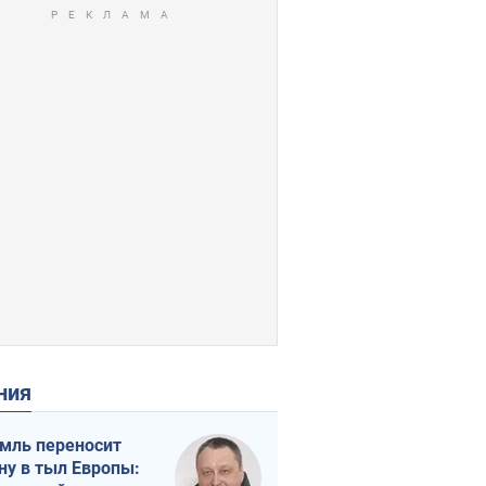
ения
мль переносит
ну в тыл Европы: