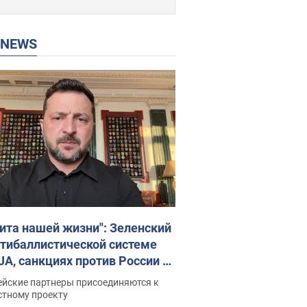
P NEWS
ита нашей жизни": Зеленский
нтибаллистической системе
JA, санкциях против России и
ержке аграриев. Видео
ейские партнеры присоединяются к
стному проекту