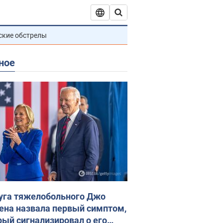
ские обстрелы
ное
уга тяжелобольного Джо
ена назвала первый симптом,
рый сигнализировал о его