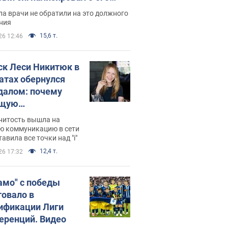
ессивном" раке
а врачи не обратили на это должного
ния
15,6 т.
26 12:46
ск Леси Никитюк в
атах обернулся
далом: почему
ущую
раведливо
нитость вышла на
йтили
ю коммуникацию в сети
тавила все точки над "i"
12,4 т.
26 17:32
амо" с победы
товало в
ификации Лиги
еренций. Видео