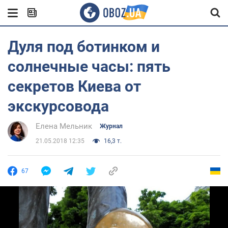
Дуля под ботинком и
солнечные часы: пять
секретов Киева от
экскурсовода
Елена Мельник
Журнал
21.05.2018 12:35
16,3 т.
67