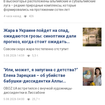
В высокогорье расположены альпийские и субальпийские
луга – редкие природные комплексы, которые
формировались на протяжении сотен лет
4 часа назад
426
Жара в Украине пойдет на спад,
ожидаются грозы: синоптики дали
прогноз, когда стоит ожидать
изменения погоды
Совсем скоро жара постепенно отступит
5.08.2026 14:59
5,5 т.
"Или, может, я запугана с детства?"
Елена Зарецкая – об убийстве
бабушки-диссидентки Аллы
Горской, критике сына Стуса и
OBOZ.UA встретился с внучкой художницы-
бегстве в Португалию с пятью
диссидентки в Лиссабоне
детьми
5.08.2026 04:00
25,7 т.